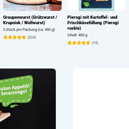
Graupenwurst (Grützwurst /
Pierogi mit Kartoffel- und
Krupniok / Wellwurst)
Frischkäsefüllung (Pierogi
ruskie)
2 Stück pro Packung (ca. 450 g)
Inhalt: 400 g
(224)
(74)
Bewertet
mit
4.63
Bewertet
von 5
mit
4.72
von 5