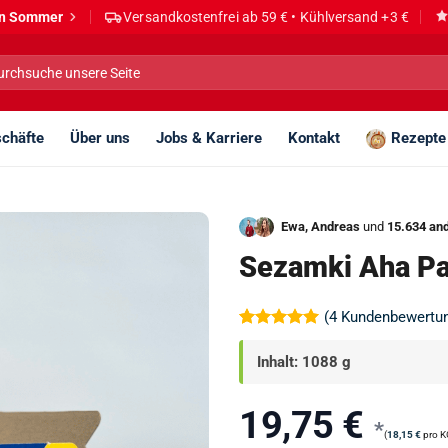
den Sommer
Versandkostenfrei ab 59 € • Kühlversand +3 €
he
h:
chäfte
Über uns
Jobs & Karriere
Kontakt
Rezepte
Ewa, Andreas
und
15.634 an
Sezamki Aha Pa
(
4
Kundenbewertu
Bewertet
4
mit
5
von
Inhalt: 1088 g
5, basierend
auf
Kundenbewertungen
19,75
€
*
(
18,15
€
pro K