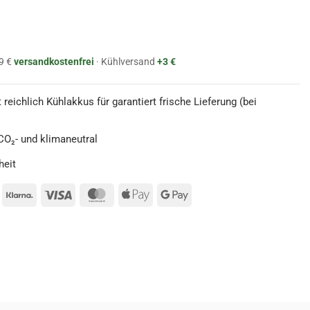
9 €
versandkostenfrei
· Kühlversand
+3 €
 reichlich Kühlakkus für garantiert frische Lieferung (bei
O₂- und klimaneutral
heit
ayPal
Klarna
Visa
MasterCard
Apple
Google
Pay
Pay