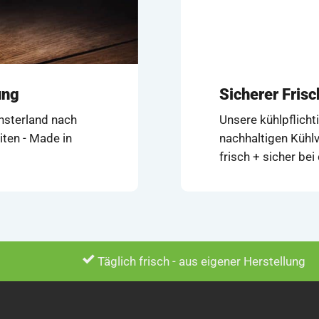
ung
Sicherer Fris
ünsterland nach
Unsere kühlpflicht
iten - Made in
nachhaltigen Kühlv
frisch + sicher be
Täglich frisch - aus eigener Herstellung