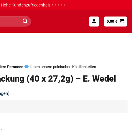
Hohe Kundenzufriedenheit ⭐⭐⭐⭐⭐
0,00
€
dere Personen
lieben unsere polnischen Köstlichkeiten
ckung (40 x 27,2g) – E. Wedel
ngen)
G)