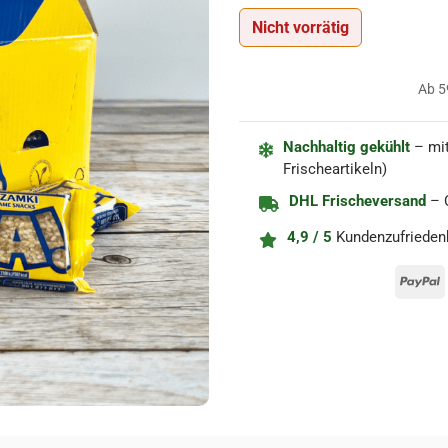
Nicht vorrätig
Ab 5
Nachhaltig gekühlt
– mit
Frischeartikeln)
DHL Frischeversand
– C
4,9 / 5
Kundenzufrieden
P