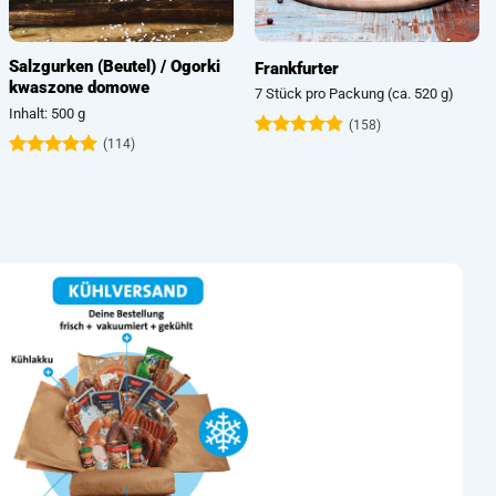
Salzgurken (Beutel) / Ogorki
Frankfurter
kwaszone domowe
7 Stück pro Packung (ca. 520 g)
Inhalt: 500 g
(158)
(114)
Bewertet
mit
4.81
Bewertet
von 5
mit
4.89
von 5