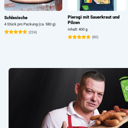
Pierogi mit Sauerkraut und
Schlesische
Pilzen
4 Stück pro Packung (ca. 580 g)
Inhalt: 400 g
(224)
(80)
Bewertet
mit
4.93
Bewertet
von 5
mit
4.74
von 5