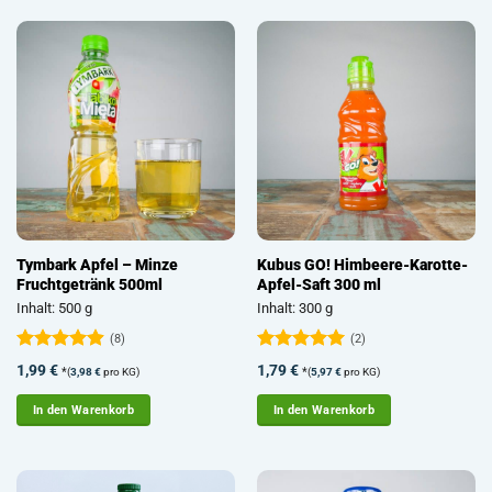
Tymbark Apfel – Minze
Kubus GO! Himbeere-Karotte-
Fruchtgetränk 500ml
Apfel-Saft 300 ml
Inhalt: 500 g
Inhalt: 300 g
(8)
(2)
Bewertet
Bewertet
1,99
€
1,79
€
*
*
(
3,98
€
pro KG)
(
5,97
€
pro KG)
mit
4.88
mit
5
von
von 5
5
In den Warenkorb
In den Warenkorb