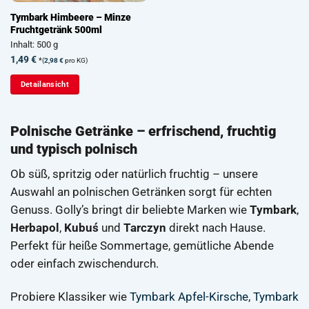
Tymbark Himbeere – Minze
Fruchtgetränk 500ml
Inhalt: 500 g
1,49
€
*
(
2,98
€
pro KG)
Detailansicht
Polnische Getränke – erfrischend, fruchtig
und typisch polnisch
Ob süß, spritzig oder natürlich fruchtig – unsere
Auswahl an polnischen Getränken sorgt für echten
Genuss. Golly’s bringt dir beliebte Marken wie
Tymbark
,
Herbapol
,
Kubuś
und
Tarczyn
direkt nach Hause.
Perfekt für heiße Sommertage, gemütliche Abende
oder einfach zwischendurch.
Probiere Klassiker wie
Tymbark Apfel-Kirsche
,
Tymbark