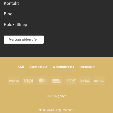
Kontakt
Blog
Polski Sklep
Vertrag widerrufen
AGB
Datenschutz
Widerrufsrecht
Impressum
PayPal
Visa
MasterCard
Rechung
Sofort
Sepa
Klar
© 2026 golly's
*inkl. MwSt., zzgl.
Versand