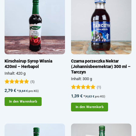
Kirschsirup Syrop Wisnia
Czarna porzeczka Nektar
420ml – Herbapol
(Johannisbeernektar) 300 ml –
Tarczyn
Inhalt: 420 g
Inhalt: 300 g
(5)
(1)
Bewertet
2,79
€
*
(
6,64
€
pro KG)
mit
5
von
Bewertet
1,39
€
*
(
4,63
€
pro KG)
5
mit
5
von
In den Warenkorb
5
In den Warenkorb