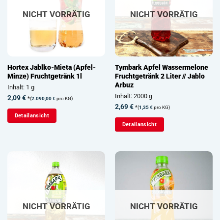
NICHT VORRÄTIG
NICHT VORRÄTIG
Hortex Jablko-Mieta (Apfel-
Tymbark Apfel Wassermelone
Minze) Fruchtgetränk 1l
Fruchtgetränk 2 Liter // Jablo
Arbuz
Inhalt: 1 g
Inhalt: 2000 g
2,09
€
*
(
2.090,00
€
pro KG)
2,69
€
*
(
1,35
€
pro KG)
Detailansicht
Detailansicht
NICHT VORRÄTIG
NICHT VORRÄTIG