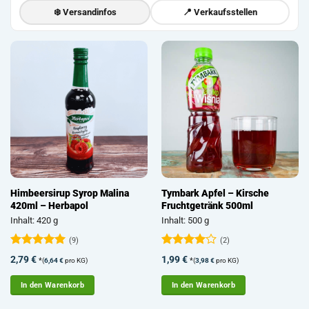
❄️ Versandinfos
📍 Verkaufsstellen
Himbeersirup Syrop Malina
Tymbark Apfel – Kirsche
420ml – Herbapol
Fruchtgetränk 500ml
Inhalt: 420 g
Inhalt: 500 g
(9)
(2)
Bewertet
Bewertet
2,79
€
1,99
€
*
*
(
6,64
€
pro KG)
(
3,98
€
pro KG)
mit
5
von
mit
4
5
von 5
In den Warenkorb
In den Warenkorb