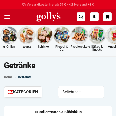
Zum
Hohe Kundenzufriedenheit ⭐⭐⭐⭐⭐
Inhalt
springen
🔥 Grillen
Wurst
Schinken
Pierogi &
Probierpakete
Süßes &
Ange
Co.
Snacks
Getränke
Home
»
Getränke
KATEGORIEN
❄️ Isoliermatten & Kühlakkus
🚚 Zustellung mit DHL