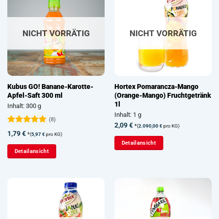
NICHT VORRÄTIG
NICHT VORRÄTIG
Kubus GO! Banane-Karotte-
Hortex Pomarancza-Mango
Apfel-Saft 300 ml
(Orange-Mango) Fruchtgetränk
1l
Inhalt: 300 g
Inhalt: 1 g
(8)
2,09
€
*
(
2.090,00
€
pro KG)
Bewertet
1,79
€
*
(
5,97
€
pro KG)
mit
4.88
Detailansicht
von 5
Detailansicht