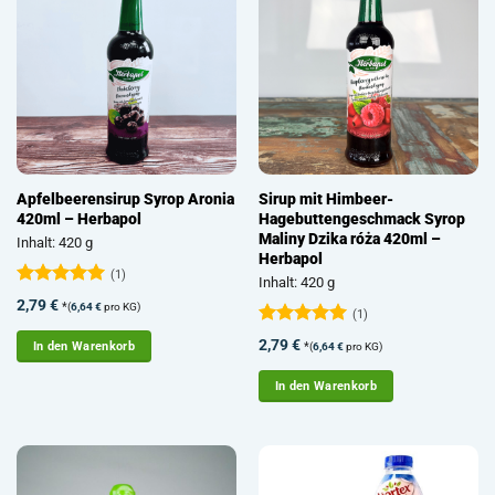
Apfelbeerensirup Syrop Aronia
Sirup mit Himbeer-
420ml – Herbapol
Hagebuttengeschmack Syrop
Maliny Dzika róża 420ml –
Inhalt: 420 g
Herbapol
(1)
Inhalt: 420 g
Bewertet
2,79
€
*
(
6,64
€
pro KG)
(1)
mit
5
von
5
Bewertet
2,79
€
In den Warenkorb
*
(
6,64
€
pro KG)
mit
5
von
5
In den Warenkorb