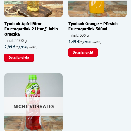
Tymbark Apfel Birne
Tymbark Orange – Pfirsich
Fruchtgetränk 2 Liter // Jablo
Fruchtgetränk 500ml
Gruszka
Inhalt: 500 g
Inhalt: 2000 g
1,49
€
*
(
2,98
€
pro KG)
2,69
€
*
(
1,35
€
pro KG)
Detailansicht
Detailansicht
NICHT VORRÄTIG