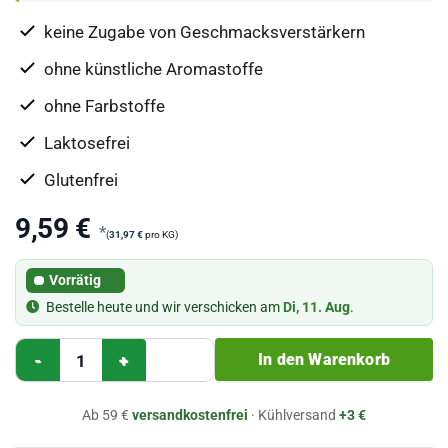
Kundenbewertungen
keine Zugabe von Geschmacksverstärkern
ohne künstliche Aromastoffe
ohne Farbstoffe
Laktosefrei
Glutenfrei
9,59
€
*
(
31,97
€
pro KG)
Vorrätig
Bestelle heute und wir verschicken am
Di, 11. Aug
.
Schweinefilet geräuchert Menge
In den Warenkorb
Ab 59 €
versandkostenfrei
· Kühlversand
+3 €