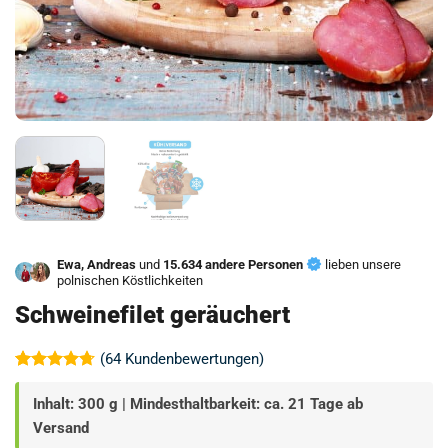
Ewa, Andreas
und
15.634 andere Personen
lieben unsere
polnischen Köstlichkeiten
Schweinefilet geräuchert
(
64
Kundenbewertungen)
Bewertet
64
mit
4.72
Inhalt: 300 g | Mindesthaltbarkeit: ca. 21 Tage ab
von 5,
Versand
basierend
auf