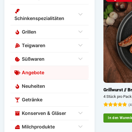
Schinkenspezialitäten
Grillen
Teigwaren
Süßwaren
Angebote
Neuheiten
Grillwurst // 
4 Stück pro Pack
Getränke
(4
Bewertet
Konserven & Gläser
mit
4.9
In den Waren
von 5
Milchprodukte