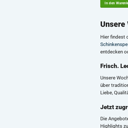
mit
4.86
In den Waren
von 5
Unsere 
Hier findest
Schinkenspez
entdecken od
Frisch. Le
Unsere Woch
über traditi
Liebe, Quali
Jetzt zugr
Die Angebote
Highlights z