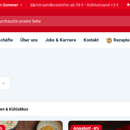
den Sommer
Versandkostenfrei ab 59 € • Kühlversand +3 €
he
h:
chäfte
Über uns
Jobs & Karriere
Kontakt
Rezepte
tten & Kühlakkus
5%
Angebot! -6%