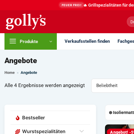
Zum
🔥 Grillspezialitäten für 
FEUER FREI!
Inhalt
springen
Suc
nac
Verkaufsstellen finden
Fachges
Produkte
Angebote
Home
»
Angebote
Nach
Alle 4 Ergebnisse werden angezeigt
Beliebtheit
sortiert
❄️ Isolierma
Bestseller
Wurstspezialitäten
Angebot! -