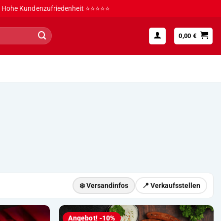
Hohe Kundenzufriedenheit ⭐⭐⭐⭐⭐
0,00
€
❄️ Versandinfos
📍 Verkaufsstellen
Angebot! -10%