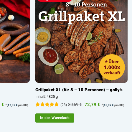
Grillpaket XL (für 8 – 10 Personen) – golly’s
Inhalt: 4825 g
ünglicher
Aktueller
Ursprünglicher
Aktueller
9
€
80,69
€
72,79
€
*
(28)
*
(
17,07
€
pro KG)
(
15,09
€
pro KG)
Preis
Preis
Preis
Bewertet
ist:
war:
ist:
mit
4.93
 €
51,99 €.
80,69 €
72,79 €.
In den Warenkorb
von 5