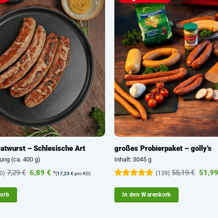
Bratwurst – Schlesische Art
großes Probierpaket – golly’s
ung (ca. 400 g)
Inhalt: 3045 g
Ursprünglicher
Aktueller
Urspr
7,29
€
6,89
€
55,19
€
51,9
0)
*
(139)
(
17,23
€
pro KG)
Preis
Preis
Preis
Bewertet
war:
ist:
war:
mit
4.85
7,29 €
6,89 €.
55,19
korb
In den Warenkorb
von 5