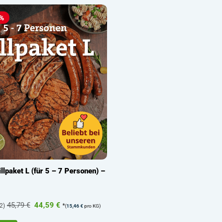
3%
llpaket L (für 5 – 7 Personen) –
Ursprünglicher
Aktueller
45,79
€
44,59
€
2)
*
(
15,46
€
pro KG)
Preis
Preis
war:
ist: