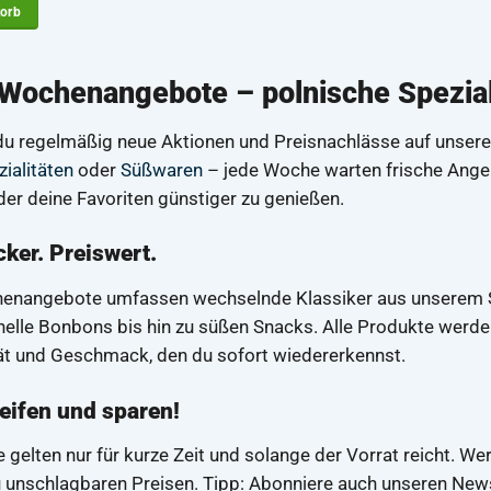
45,79 €
44,59 €.
korb
Wochenangebote – polnische Speziali
 du regelmäßig neue Aktionen und Preisnachlässe auf unsere
ialitäten
oder
Süßwaren
– jede Woche warten frische Angebo
er deine Favoriten günstiger zu genießen.
cker. Preiswert.
enangebote umfassen wechselnde Klassiker aus unserem So
onelle Bonbons bis hin zu süßen Snacks. Alle Produkte werden
tät und Geschmack, den du sofort wiedererkennst.
eifen und sparen!
 gelten nur für kurze Zeit und solange der Vorrat reicht. We
u unschlagbaren Preisen. Tipp: Abonniere auch unseren New