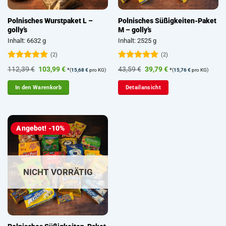
Polnisches Wurstpaket L –
Polnisches Süßigkeiten-Paket
golly’s
M – golly’s
Inhalt: 6632 g
Inhalt: 2525 g
(2)
(2)
Bewertet
Bewertet
Ursprünglicher
Aktueller
Ursprünglicher
Aktueller
112,39
€
103,99
€
43,59
€
39,79
€
*
*
(
15,68
€
pro KG)
(
15,76
€
pro KG)
mit
5
von
mit
5
von
Preis
Preis
Preis
Preis
5
5
war:
ist:
war:
ist:
In den Warenkorb
Detailansicht
112,39 €
103,99 €.
43,59 €
39,79 €.
Angebot! -10%
NICHT VORRÄTIG