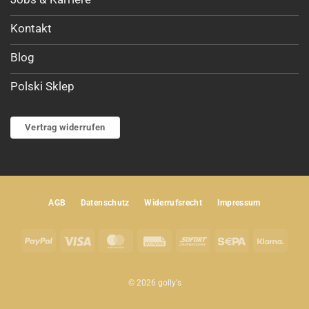
Kontakt
Blog
Polski Sklep
Vertrag widerrufen
AGB
Datenschutz
Widerrufsrecht
Impressum
PayPal
Visa
MasterCard
Rechung
Sofort
Sepa
Klar
© 2026 golly's