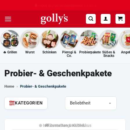
Zum
Hohe Kundenzufriedenheit ⭐⭐⭐⭐⭐
Inhalt
springen
🔥 Grillen
Wurst
Schinken
Pierogi &
Probierpakete
Süßes &
Ange
Co.
Snacks
Probier- & Geschenkpakete
Home
»
Probier- & Geschenkpakete
KATEGORIEN
🚚 Zustellung mit DHL