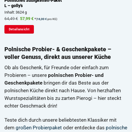
Polnisches Süßigkeiten-Paket
L – golly’s
Inhalt: 3624 g
Ursprünglicher
Aktueller
64,49
€
57,99
€
*
(
16,00
€
pro KG)
Preis
Preis
war:
ist:
Detailansicht
64,49 €
57,99 €.
Polnische Probier- & Geschenkpakete –
voller Genuss, direkt aus unserer Küche
Ob als Geschenk, für Freunde oder einfach zum
Probieren – unsere
polnischen Probier- und
Geschenkpakete
bringen dir das Beste aus der
polnischen Küche direkt nach Hause. Von herzhaften
Wurstspezialitäten bis zu zarten Pierogi – hier steckt
echter Geschmack drin!
Teste dich durch unsere beliebtesten Klassiker mit
dem
großen Probierpaket
oder entdecke das
polnische