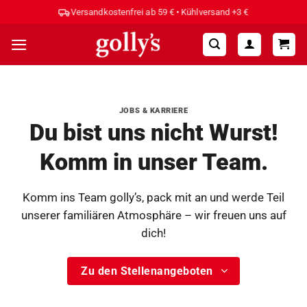
Zum
Versandkostenfrei ab 59 € • Kühlversand +3 €
Inhalt
springen
JOBS & KARRIERE
Du bist uns nicht Wurst!
Komm in unser Team.
Komm ins Team golly’s, pack mit an und werde Teil
unserer familiären Atmosphäre – wir freuen uns auf
dich!
Zu den Stellenangeboten