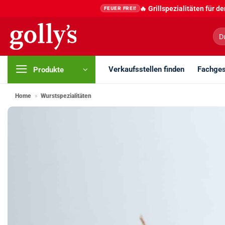
Zum
🔥 Grillspezialitäten für 
FEUER FREI!
Inhalt
springen
Suc
nac
Verkaufsstellen finden
Fachges
Produkte
Home
»
Wurstspezialitäten