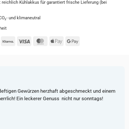
 reichlich Kühlakkus für garantiert frische Lieferung (bei
O₂- und klimaneutral
heit
ayPal
Klarna
Visa
MasterCard
Apple
Google
Pay
Pay
it deftigen Gewürzen herzhaft abgeschmeckt und einem
rrlich! Ein leckerer Genuss  nicht nur sonntags!