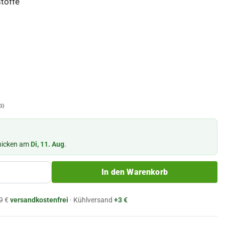
toffe
G)
chicken am
Di, 11. Aug
.
In den Warenkorb
9 €
versandkostenfrei
· Kühlversand
+3 €