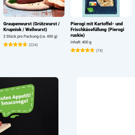
rken (Beutel) / Ogorki
Frankfurter
Pierogi
one domowe
7 Stück pro Packung (ca. 520 g)
Inhalt: 
500 g
(158)
(114)
Bewertet
Bewert
mit
4.81
mit
4.
et
von 5
von 5
89