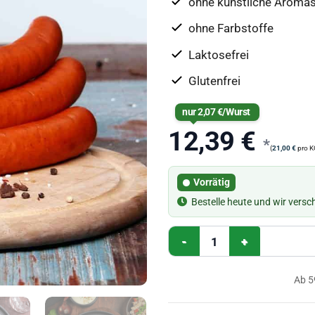
ohne künstliche Aromas
ohne Farbstoffe
Laktosefrei
Glutenfrei
nur
2,07
€
/Wurst
12,39
€
*
(
21,00
€
pro K
Vorrätig
Bestelle heute und wir vers
Sonntagskrakauer Menge
Ab 5