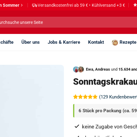
den Sommer
Versandkostenfrei ab 59 € • Kühlversand +3 €
he
h:
chäfte
Über uns
Jobs & Karriere
Kontakt
Rezepte
Ewa, Andreas
und
15.634 an
Sonntagskraka
(
129
Kundenbewer
Bewertet
129
mit
4.88
6 Stück pro Packung (ca. 59
von 5,
basierend
auf
keine Zugabe von Gesc
Kundenbewertungen