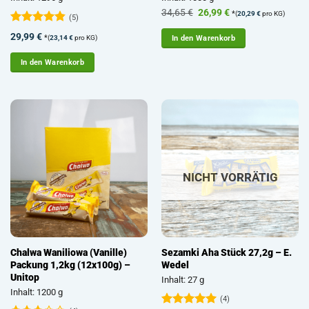
Ursprünglicher
Aktueller
34,65
€
26,99
€
*
(
20,29
€
pro KG)
(5)
Preis
Preis
war:
ist:
Bewertet
29,99
€
*
In den Warenkorb
(
23,14
€
pro KG)
34,65 €
26,99 €.
mit
4.8
von 5
In den Warenkorb
NICHT VORRÄTIG
Chalwa Waniliowa (Vanille)
Sezamki Aha Stück 27,2g – E.
Packung 1,2kg (12x100g) –
Wedel
Unitop
Inhalt: 27 g
Inhalt: 1200 g
(4)