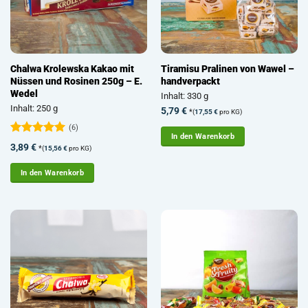
Chalwa Krolewska Kakao mit
Tiramisu Pralinen von Wawel –
Nüssen und Rosinen 250g – E.
handverpackt
Wedel
Inhalt: 330 g
Inhalt: 250 g
5,79
€
*
(
17,55
€
pro KG)
(6)
In den Warenkorb
Bewertet
3,89
€
*
(
15,56
€
pro KG)
mit
5
von
5
In den Warenkorb