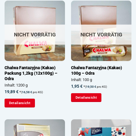
NICHT VORRÄTIG
NICHT VORRÄTIG
Chalwa Fantazyjna (Kakao)
Chalwa Fantazyjna (Kakao)
Packung 1,2kg (12x100g) –
100g – Odra
Odra
Inhalt: 100 g
Inhalt: 1200 g
1,95
€
*
(
19,50
€
pro KG)
19,89
€
*
(
16,58
€
pro KG)
Detailansicht
Detailansicht