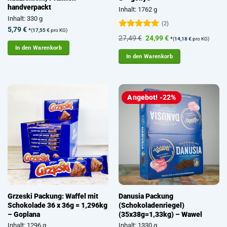
handverpackt
Inhalt: 1762 g
Inhalt: 330 g
(2)
5,79
€
*
(
17,55
€
pro KG)
Bewertet
Ursprünglicher
Aktueller
27,49
€
24,99
€
*
(
14,18
€
pro KG)
mit
5
von
Preis
Preis
In den Warenkorb
5
war:
ist:
In den Warenkorb
27,49 €
24,99 €.
Angebot! -22%
Grzeski Packung: Waffel mit
Danusia Packung
Schokolade 36 x 36g = 1,296kg
(Schokoladenriegel)
– Goplana
(35x38g=1,33kg) – Wawel
Inhalt: 1296 g
Inhalt: 1330 g