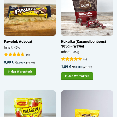
Kukulka (Karamelbonbons)
Pawelek Advocat
105g – Wawel
Inhalt: 45 g
Inhalt: 105 g
(6)
(6)
Bewertet
0,99
€
*
(
22,00
€
pro KG)
mit
4.67
Bewertet
1,89
€
*
(
18,00
€
pro KG)
von 5
mit
5
von
In den Warenkorb
5
In den Warenkorb