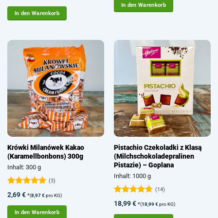
mit
5
von
In den Warenkorb
5
In den Warenkorb
Krówki Milanówek Kakao
Pistachio Czekoladki z Klasą
(Karamellbonbons) 300g
(Milchschokoladepralinen
Pistazie) – Goplana
Inhalt: 300 g
Inhalt: 1000 g
(3)
(14)
Bewertet
2,69
€
*
(
8,97
€
pro KG)
mit
5
von
Bewertet
18,99
€
*
(
18,99
€
pro KG)
5
mit
4.71
In den Warenkorb
von 5