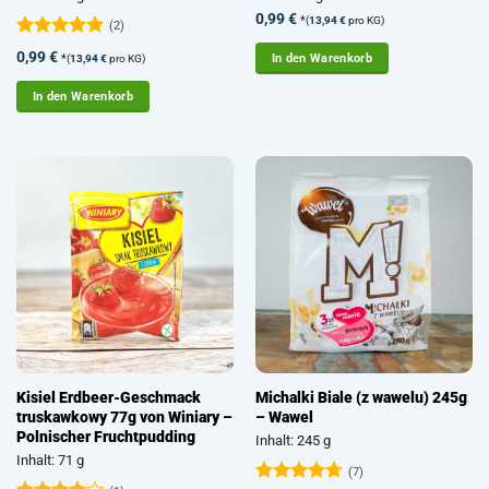
0,99
€
*
(
13,94
€
pro KG)
(2)
Bewertet
0,99
€
*
In den Warenkorb
(
13,94
€
pro KG)
mit
5
von
5
In den Warenkorb
Kisiel Erdbeer-Geschmack
Michalki Biale (z wawelu) 245g
truskawkowy 77g von Winiary –
– Wawel
Polnischer Fruchtpudding
Inhalt: 245 g
Inhalt: 71 g
(7)