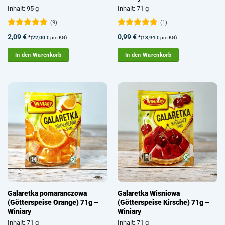
Inhalt: 95 g
Inhalt: 71 g
(9)
(1)
Bewertet
Bewertet
2,09
€
0,99
€
*
*
(
22,00
€
pro KG)
(
13,94
€
pro KG)
mit
4.89
mit
5
von
von 5
5
In den Warenkorb
In den Warenkorb
Galaretka pomaranczowa
Galaretka Wisniowa
(Götterspeise Orange) 71g –
(Götterspeise Kirsche) 71g –
Winiary
Winiary
Inhalt: 71 g
Inhalt: 71 g