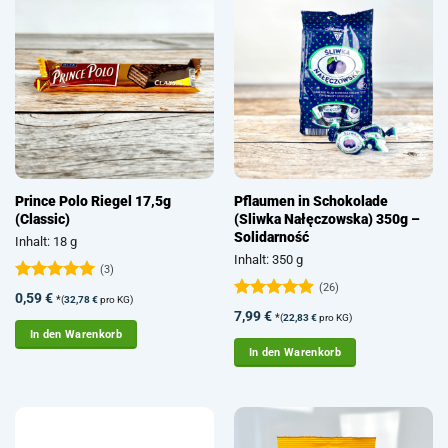
Prince Polo Riegel 17,5g
Pflaumen in Schokolade
(Classic)
(Sliwka Nałęczowska) 350g –
Solidarność
Inhalt: 18 g
Inhalt: 350 g
(3)
(26)
Bewertet
0,59
€
*
(
32,78
€
pro KG)
mit
5
von
Bewertet
7,99
€
*
(
22,83
€
pro KG)
5
mit
4.92
In den Warenkorb
von 5
In den Warenkorb