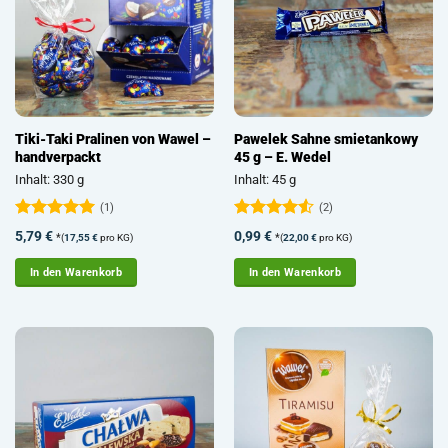
Tiki-Taki Pralinen von Wawel –
Pawelek Sahne smietankowy
handverpackt
45 g – E. Wedel
Inhalt: 330 g
Inhalt: 45 g
(1)
(2)
Bewertet
Bewertet
5,79
€
0,99
€
*
*
(
17,55
€
pro KG)
(
22,00
€
pro KG)
mit
5
von
mit
4.5
5
von 5
In den Warenkorb
In den Warenkorb