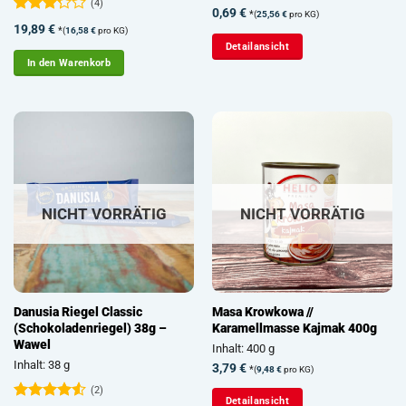
(4)
Bewertet
0,69
€
*
(
25,56
€
pro KG)
mit
5
von
Bewertet
19,89
€
*
(
16,58
€
pro KG)
5
mit
Detailansicht
3.25
In den Warenkorb
von 5
NICHT VORRÄTIG
NICHT VORRÄTIG
Danusia Riegel Classic
Masa Krowkowa //
(Schokoladenriegel) 38g –
Karamellmasse Kajmak 400g
Wawel
Inhalt: 400 g
Inhalt: 38 g
3,79
€
*
(
9,48
€
pro KG)
(2)
Detailansicht