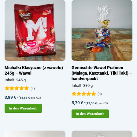
Michalki Klasyczne (z wawelu)
Gemischte Wawel Pralinen
245g – Wawel
(Malaga, Kasztanki, Tiki Taki) –
handverpackt
Inhalt: 245 g
Inhalt: 330 g
(4)
(3)
Bewertet
3,89
€
*
(
15,88
€
pro KG)
mit
5
von
Bewertet
5,79
€
*
(
17,55
€
pro KG)
5
mit
5
von
In den Warenkorb
5
In den Warenkorb