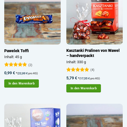
Kasztanki Pralinen von Wawel
Pawelek Toffi
– handverpackt
Inhalt: 45 g
Inhalt: 330 g
(2)
(4)
Bewertet
0,99
€
*
(
22,00
€
pro KG)
mit
5
von
Bewertet
5,79
€
*
(
17,55
€
pro KG)
5
mit
5
von
In den Warenkorb
5
In den Warenkorb