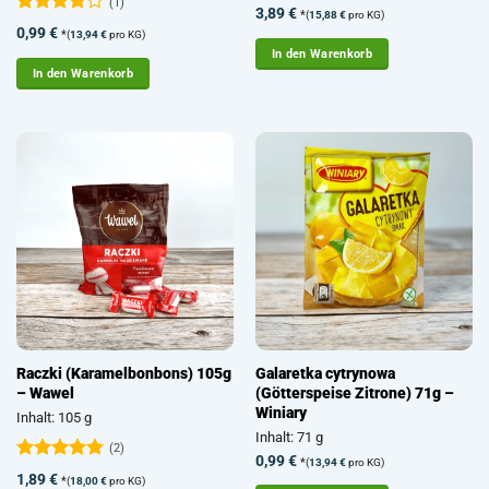
(1)
Bewertet
3,89
€
*
(
15,88
€
pro KG)
mit
4.71
Bewertet
0,99
€
*
(
13,94
€
pro KG)
von 5
mit
4
In den Warenkorb
von 5
In den Warenkorb
Raczki (Karamelbonbons) 105g
Galaretka cytrynowa
– Wawel
(Götterspeise Zitrone) 71g –
Winiary
Inhalt: 105 g
Inhalt: 71 g
(2)
0,99
€
*
(
13,94
€
pro KG)
Bewertet
1,89
€
*
(
18,00
€
pro KG)