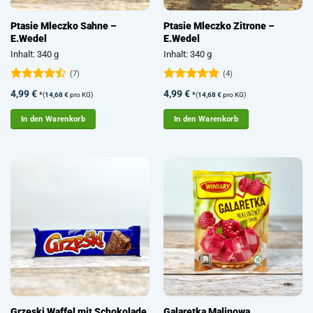
Ptasie Mleczko Sahne –
Ptasie Mleczko Zitrone –
E.Wedel
E.Wedel
Inhalt: 340 g
Inhalt: 340 g
(7)
(4)
Bewertet
Bewertet
4,99
€
4,99
€
*
*
(
14,68
€
pro KG)
(
14,68
€
pro KG)
mit
4.43
mit
5
von
von 5
5
In den Warenkorb
In den Warenkorb
Grzeski Waffel mit Schokolade
Galaretka Malinowa