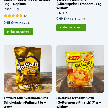
36g – Goplana
(Götterspeise Himbeere) 71g –
Winiary
Inhalt: 36 g
Inhalt: 71 g
(2)
0,99
€
*
(
13,94
€
pro KG)
Bewertet
0,95
€
*
(
26,39
€
pro KG)
mit
5
von
In den Warenkorb
5
In den Warenkorb
Tofflairs Milchkaramellen mit
Galaretka brzoskwiniowa
Schokoladen-Füllung 95g –
(Götterspeise Pfirsich) 71g –
Wawel
Winiary