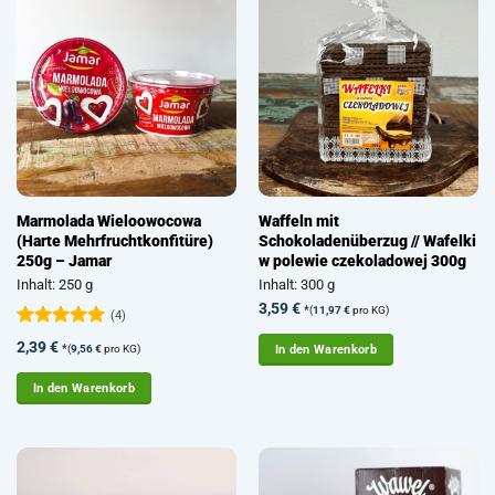
Marmolada Wieloowocowa
Waffeln mit
(Harte Mehrfruchtkonfitüre)
Schokoladenüberzug // Wafelki
250g – Jamar
w polewie czekoladowej 300g
Inhalt: 250 g
Inhalt: 300 g
3,59
€
*
(
11,97
€
pro KG)
(4)
Bewertet
2,39
€
*
In den Warenkorb
(
9,56
€
pro KG)
mit
5
von
5
In den Warenkorb