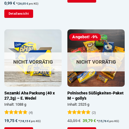
Bewertet
0,99
€
*
(
26,05
€
pro KG)
mit
4.5
von 5
Detailansicht
Angebot! -9%
NICHT VORRÄTIG
NICHT VORRÄTIG
Sezamki Aha Packung (40 x
Polnisches Süßigkeiten-Paket
27,2g) – E. Wedel
M – golly’s
Inhalt: 1088 g
Inhalt: 2525 g
(4)
(2)
Bewertet
Bewertet
Ursprünglicher
Aktueller
19,75
€
43,59
€
39,79
€
*
*
(
18,15
€
pro KG)
(
15,76
€
pro KG)
mit
5
von
mit
5
von
Preis
Preis
5
5
war:
ist: