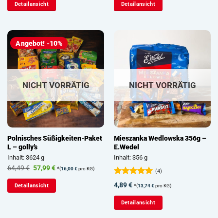
Detailansicht
Detailansicht
43,59 €
39,79 €.
Angebot! -10%
NICHT VORRÄTIG
NICHT VORRÄTIG
Polnisches Süßigkeiten-Paket
Mieszanka Wedlowska 356g –
L – golly’s
E.Wedel
Inhalt: 3624 g
Inhalt: 356 g
Ursprünglicher
Aktueller
64,49
€
57,99
€
*
(
16,00
€
pro KG)
(4)
Preis
Preis
war:
ist:
Bewertet
4,89
€
*
Detailansicht
(
13,74
€
pro KG)
64,49 €
57,99 €.
mit
5
von
5
Detailansicht