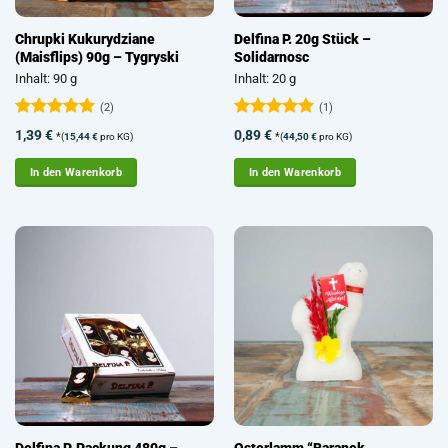
Chrupki Kukurydziane
Delfina P. 20g Stück –
(Maisflips) 90g – Tygryski
Solidarnosc
Inhalt: 90 g
Inhalt: 20 g
(2)
(1)
Bewertet
Bewertet
1,39
€
0,89
€
*
*
(
15,44
€
pro KG)
(
44,50
€
pro KG)
mit
5
von
mit
5
von
5
5
In den Warenkorb
In den Warenkorb
Delfina P. Packung 480g –
Osterlamm “Baranek