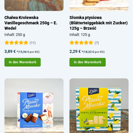
Chalwa Krolewska
Słomka ptysiowa
Vanillegeschmack 250g – E.
(Blätterteiggebäck mit Zucker)
Wedel
125g – Brześć
Inhalt: 250 g
Inhalt: 125 g
(11)
(7)
Bewertet
Bewertet
3,89
€
2,29
€
*
*
(
15,56
€
pro KG)
(
18,32
€
pro KG)
mit
5
von
mit
5
von
5
5
In den Warenkorb
In den Warenkorb