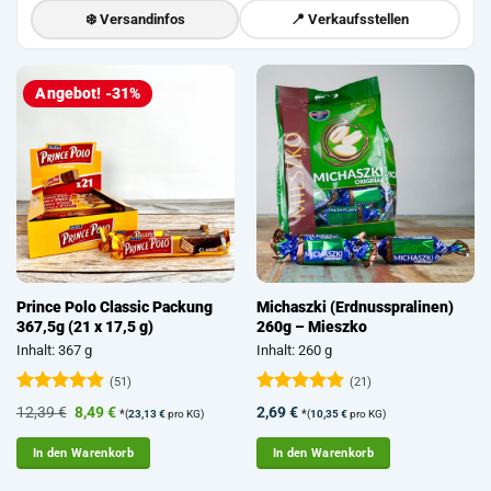
❄️ Versandinfos
📍 Verkaufsstellen
Angebot! -31%
Prince Polo Classic Packung
Michaszki (Erdnusspralinen)
367,5g (21 x 17,5 g)
260g – Mieszko
Inhalt: 367 g
Inhalt: 260 g
(51)
(21)
Bewertet
Bewertet
Ursprünglicher
Aktueller
12,39
€
8,49
€
2,69
€
*
*
(
23,13
€
pro KG)
(
10,35
€
pro KG)
mit
5
von
mit
4.95
Preis
Preis
5
von 5
war:
ist:
In den Warenkorb
In den Warenkorb
12,39 €
8,49 €.