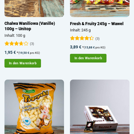
Chalwa Waniliowa (Vanille)
Fresh & Fruity 245g – Wawel
100g – Unitop
Inhalt: 245 g
Inhalt: 100 g
(3)
(3)
Bewertet
3,89
€
*
(
15,88
€
pro KG)
mit
4.33
Bewertet
1,95
€
*
(
19,50
€
pro KG)
von 5
mit
3.67
In den Warenkorb
von 5
In den Warenkorb