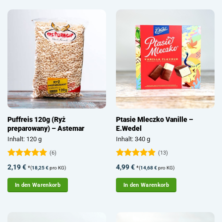
Puffreis 120g (Ryż
Ptasie Mleczko Vanille –
preparowany) – Astemar
E.Wedel
Inhalt: 120 g
Inhalt: 340 g
(6)
(13)
Bewertet
Bewertet
2,19
€
4,99
€
*
*
(
18,25
€
pro KG)
(
14,68
€
pro KG)
mit
5
von
mit
4.92
5
von 5
In den Warenkorb
In den Warenkorb