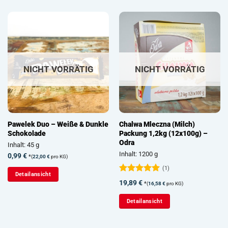
NICHT VORRÄTIG
NICHT VORRÄTIG
Pawelek Duo – Weiße & Dunkle
Chalwa Mleczna (Milch)
Schokolade
Packung 1,2kg (12x100g) –
Odra
Inhalt: 45 g
Inhalt: 1200 g
0,99
€
*
(
22,00
€
pro KG)
(1)
Detailansicht
Bewertet
19,89
€
*
(
16,58
€
pro KG)
mit
5
von
5
Detailansicht