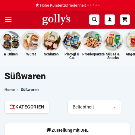
Zum
🔥 Grillspezialitäten für den Sommer
FEUER FREI!
Inhalt
springen
🔥 Grillen
Wurst
Schinken
Pierogi &
Probierpakete
Süßes &
Ange
Co.
Snacks
Süßwaren
Home
»
Süßwaren
KATEGORIEN
📦 Nachhaltige Kühlverpackung
🚚 Zustellung mit DHL