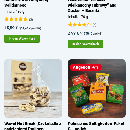
Solidarnosc
wielkanocny cukrowy” aus
Zucker – Baranki
Inhalt: 480 g
Inhalt: 170 g
(3)
(4)
Bewertet
15,59
€
*
(
32,48
€
pro KG)
mit
5
von
Bewertet
2,99
€
*
(
17,59
€
pro KG)
5
mit
3.75
In den Warenkorb
von 5
In den Warenkorb
Angebot! -9%
Wawel Nut Break (Czekoladki z
Polnisches Süßigkeiten-Paket
nadzieniem) Pralinen –
S – golly’s