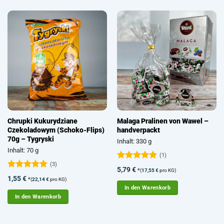
Chrupki Kukurydziane
Malaga Pralinen von Wawel –
Czekoladowym (Schoko-Flips)
handverpackt
70g – Tygryski
Inhalt: 330 g
Inhalt: 70 g
(1)
(3)
Bewertet
5,79
€
*
(
17,55
€
pro KG)
mit
5
von
Bewertet
1,55
€
*
(
22,14
€
pro KG)
5
mit
5
von
In den Warenkorb
5
In den Warenkorb