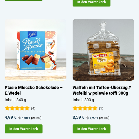
In den Warenkorb
Ptasie Mleczko Schokolade –
Waffeln mit Toffee-Überzug //
E.Wedel
Wafelki w polewie toffi 300g
Inhalt: 340 g
Inhalt: 300 g
(4)
(1)
Bewertet
Bewertet
4,99
€
3,59
€
*
*
(
14,68
€
pro KG)
(
11,97
€
pro KG)
mit
5
von
mit
5
von
5
5
In den Warenkorb
In den Warenkorb