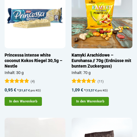
Princessa intense white
Kamyki Arachidowe –
coconut Kokos Riegel 30,5g –
Eurohansa // 70g (Erdnüsse mit
Nestle
buntem Zuckerguss)
Inhalt: 30 g
Inhalt: 70 g
(4)
(11)
Bewertet
Bewertet
0,95
€
1,09
€
*
*
(
31,67
€
pro KG)
(
15,57
€
pro KG)
mit
5
von
mit
4.64
5
von 5
In den Warenkorb
In den Warenkorb