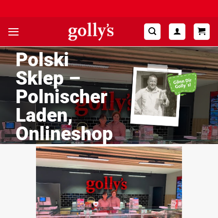
Zum
Hohe Kundenzufriedenheit ⭐⭐⭐⭐⭐
Inhalt
springen
Polski
Sklep –
Polnischer
Laden,
Onlineshop
&
Gollymobil