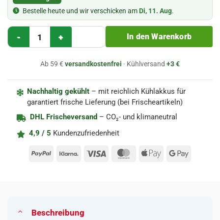
Bestelle heute und wir verschicken am
Di, 11. Aug
.
Kirschsirup Syrop Wisnia 420ml – Herbapol Menge
In den Warenkorb
Ab 59 €
versandkostenfrei
· Kühlversand
+3 €
Nachhaltig gekühlt
– mit reichlich Kühlakkus für
garantiert frische Lieferung (bei Frischeartikeln)
DHL Frischeversand
– CO₂- und klimaneutral
4,9 / 5
Kundenzufriedenheit
PayPal
Klarna
Visa
MasterCard
Apple
Google
Pay
Pay
Beschreibung