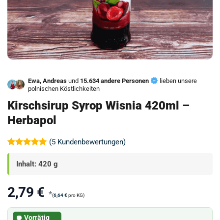
Ewa, Andreas
und
15.634 andere Personen
lieben unsere
polnischen Köstlichkeiten
Kirschsirup Syrop Wisnia 420ml –
Herbapol
(
5
Kundenbewertungen)
Bewertet
5
mit
5
von
Inhalt: 420 g
5, basierend
auf
Kundenbewertungen
2,79
€
*
(
6,64
€
pro KG)
Vorrätig