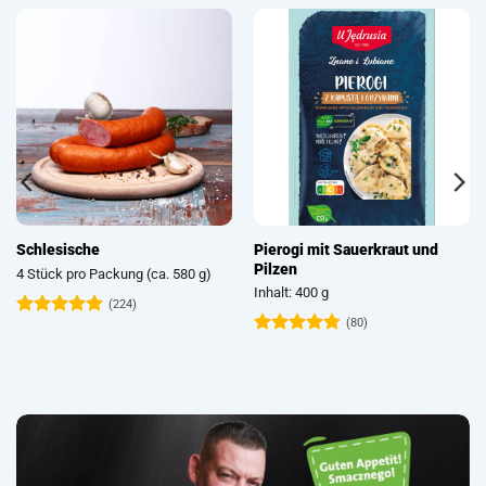
Pierogi mit Sauerkraut und
Schlesische
Pilzen
4 Stück pro Packung (ca. 580 g)
Inhalt: 400 g
(224)
(80)
Bewertet
mit
4.93
Bewertet
von 5
mit
4.74
von 5