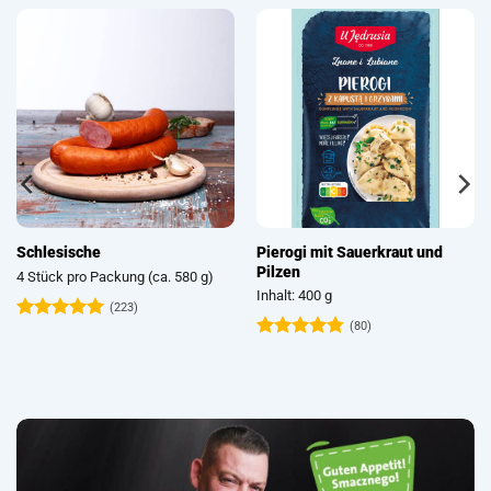
Pierogi mit Sauerkraut und
Schlesische
Pilzen
4 Stück pro Packung (ca. 580 g)
Inhalt: 400 g
(223)
(80)
Bewertet
mit
4.93
Bewertet
von 5
mit
4.74
von 5