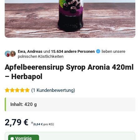
Ewa, Andreas
und
15.634 andere Personen
lieben unsere
polnischen Köstlichkeiten
Apfelbeerensirup Syrop Aronia 420ml
– Herbapol
(
1
Kundenbewertung)
Bewertet
1
mit
5
von
Inhalt: 420 g
5, basierend
auf
Kundenbewertung
2,79
€
*
(
6,64
€
pro KG)
Vorrätig