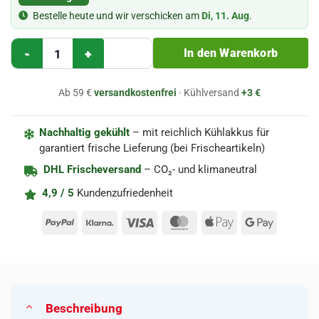
Bestelle heute und wir verschicken am
Di, 11. Aug
.
Apfelbeerensirup Syrop Aronia 420ml – Herbapol Menge
In den Warenkorb
Ab 59 €
versandkostenfrei
· Kühlversand
+3 €
Nachhaltig gekühlt
– mit reichlich Kühlakkus für
garantiert frische Lieferung (bei Frischeartikeln)
DHL Frischeversand
– CO₂- und klimaneutral
4,9 / 5
Kundenzufriedenheit
PayPal
Klarna
Visa
MasterCard
Apple
Google
Pay
Pay
Beschreibung