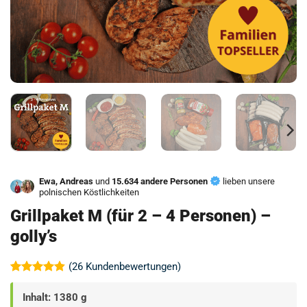
Ewa, Andreas
und
15.634 andere Personen
lieben unsere
polnischen Köstlichkeiten
Grillpaket M (für 2 – 4 Personen) –
golly’s
(
26
Kundenbewertungen)
Bewertet
26
mit
4.81
Inhalt: 1380 g
von 5,