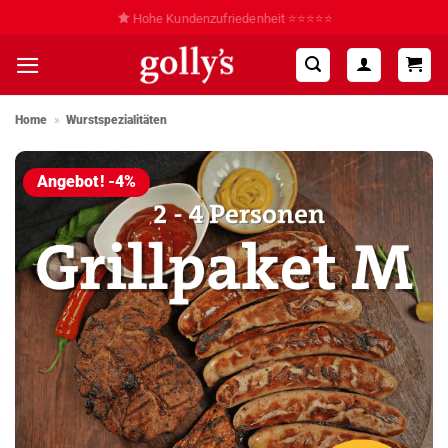
Zum
Hohe Kundenzufriedenheit ⭐⭐⭐⭐⭐
Inhalt
springen
Home
»
Wurstspezialitäten
Angebot! -4%