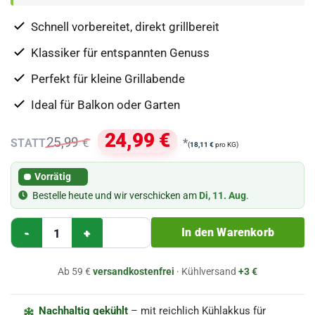
basierend
auf
Schnell vorbereitet, direkt grillbereit
Kundenbewertungen
Klassiker für entspannten Genuss
Perfekt für kleine Grillabende
Ideal für Balkon oder Garten
Ursprünglicher
Aktueller
24,99
€
25,99
€
*
(
18,11
€
pro KG)
Preis
Preis
war:
ist:
Vorrätig
25,99 €
24,99 €.
Bestelle heute und wir verschicken am
Di, 11. Aug
.
Grillpaket M (für 2 - 4 Personen) - golly's Menge
In den Warenkorb
Ab 59 €
versandkostenfrei
· Kühlversand
+3 €
Nachhaltig gekühlt
– mit reichlich Kühlakkus für