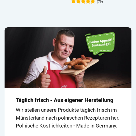
)
(224)
(74)
Bewertet
mit
4.63
Bewertet
von 5
mit
4.72
von 5
Täglich frisch - Aus eigener Herstellung
Wir stellen unsere Produkte täglich frisch im
Münsterland nach polnischen Rezepturen her.
Polnische Köstlichkeiten - Made in Germany.