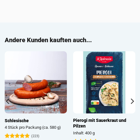
Andere Kunden kauften auch...
erkraut und
Graupenwurst (Grützwurst /
Pierogi mit Karto
Krupniok / Wellwurst)
Frischkäsefüllung
ruskie)
2 Stück pro Packung (ca. 450 g)
Inhalt: 400 g