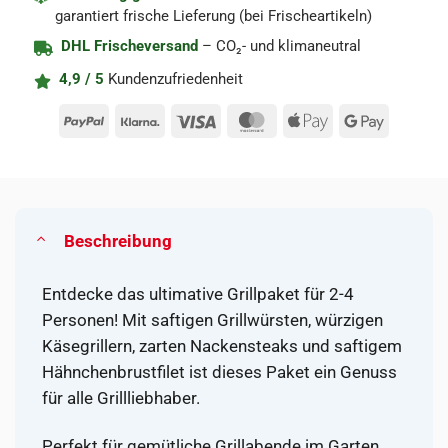
garantiert frische Lieferung (bei Frischeartikeln)
DHL Frischeversand
– CO₂- und klimaneutral
4,9 / 5
Kundenzufriedenheit
PayPal
Klarna
Visa
MasterCard
Apple
Google
Pay
Pay
Beschreibung
Entdecke das ultimative Grillpaket für 2-4
Personen! Mit saftigen Grillwürsten, würzigen
Käsegrillern, zarten Nackensteaks und saftigem
Hähnchenbrustfilet ist dieses Paket ein Genuss
für alle Grillliebhaber.
Perfekt für gemütliche Grillabende im Garten