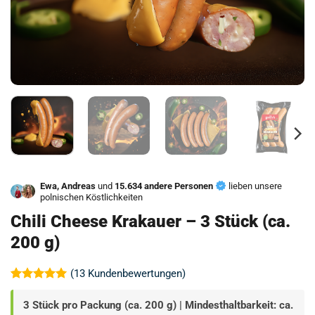
Ewa, Andreas
und
15.634 andere Personen
lieben unsere
polnischen Köstlichkeiten
Chili Cheese Krakauer – 3 Stück (ca.
200 g)
(
13
Kundenbewertungen)
Bewertet
13
mit
4.92
3 Stück pro Packung (ca. 200 g) | Mindesthaltbarkeit: ca.
von 5,