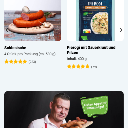
Pierogi mit Sauerkraut und
Schlesische
Pilzen
4 Stück pro Packung (ca. 580 g)
Inhalt: 400 g
(223)
(79)
Bewertet
mit
4.93
Bewertet
von 5
mit
4.73
von 5