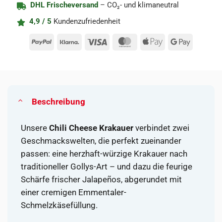
DHL Frischeversand
– CO₂- und klimaneutral
4,9 / 5
Kundenzufriedenheit
PayPal
Klarna
Visa
MasterCard
Apple
Google
Pay
Pay
Beschreibung
Unsere
Chili Cheese Krakauer
verbindet zwei
Geschmackswelten, die perfekt zueinander
passen: eine herzhaft-würzige Krakauer nach
traditioneller Gollys-Art – und dazu die feurige
Schärfe frischer Jalapeños, abgerundet mit
einer cremigen Emmentaler-
Schmelzkäsefüllung.