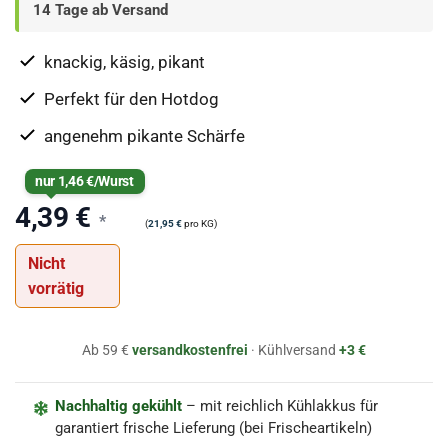
14 Tage ab Versand
basierend
auf
Kundenbewertungen
knackig, käsig, pikant
Perfekt für den Hotdog
angenehm pikante Schärfe
nur
1,46
€
/Wurst
4,39
€
*
(
21,95
€
pro KG)
Nicht
vorrätig
Ab 59 €
versandkostenfrei
· Kühlversand
+3 €
Nachhaltig gekühlt
– mit reichlich Kühlakkus für
garantiert frische Lieferung (bei Frischeartikeln)