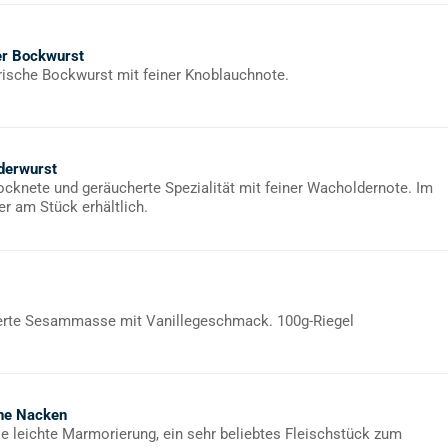
er Bockwurst
rische Bockwurst mit feiner Knoblauchnote.
derwurst
rocknete und geräucherte Spezialität mit feiner Wacholdernote. Im
er am Stück erhältlich.
rte Sesammasse mit Vanillegeschmack. 100g-Riegel
ne Nacken
ie leichte Marmorierung, ein sehr beliebtes Fleischstück zum