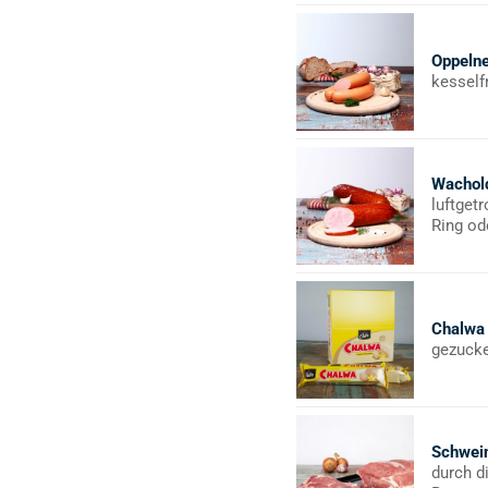
Oppeln
kesself
Wachol
luftget
Ring od
Chalwa
gezucke
Schwei
durch d