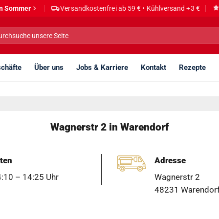
den Sommer
Versandkostenfrei ab 59 € • Kühlversand +3 €
he
h:
chäfte
Über uns
Jobs & Karriere
Kontakt
Rezepte
Wagnerstr 2 in Warendorf
ten
Adresse
4:10 – 14:25 Uhr
Wagnerstr 2
48231 Warendorf