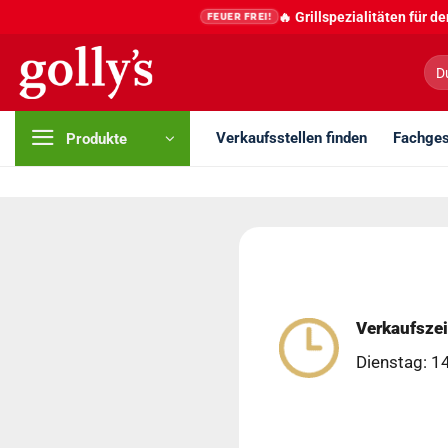
Zum
🔥 Grillspezialitäten für 
FEUER FREI!
Inhalt
springen
Suc
nac
Verkaufsstellen finden
Fachges
Produkte
Verkaufszei
Dienstag: 1