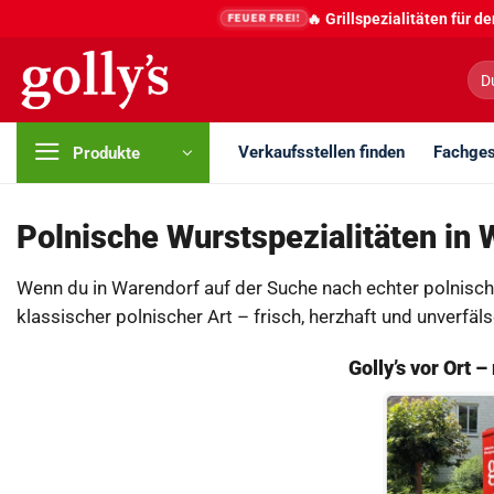
Zum
🔥 Grillspezialitäten für 
FEUER FREI!
Inhalt
springen
Suc
nac
Verkaufsstellen finden
Fachges
Produkte
Polnische Wurstspezialitäten in
Wenn du in Warendorf auf der Suche nach echter polnische
klassischer polnischer Art – frisch, herzhaft und unverfä
Golly’s vor Ort 