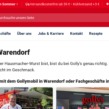
den Sommer
Versandkostenfrei ab 59 € • Kühlversand +3 €
he
h:
chäfte
Über uns
Jobs & Karriere
Kontakt
Rezepte
 Warendorf
r Hausmacher-Wurst bist, bist du bei Golly’s genau richtig.
lscht im Geschmack.
– mit dem Gollymobil in Warendorf oder Fachgeschäfte i