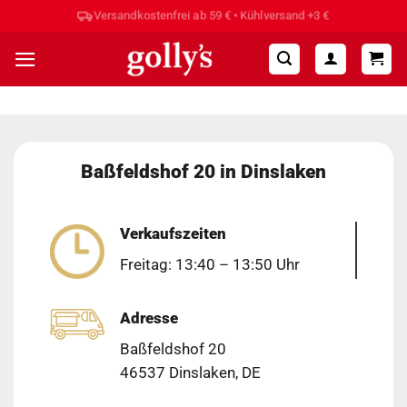
Zum
Versandkostenfrei ab 59 € • Kühlversand +3 €
Inhalt
springen
Baßfeldshof 20 in Dinslaken
Verkaufszeiten
Freitag: 13:40 – 13:50 Uhr
Adresse
Baßfeldshof 20
46537 Dinslaken, DE