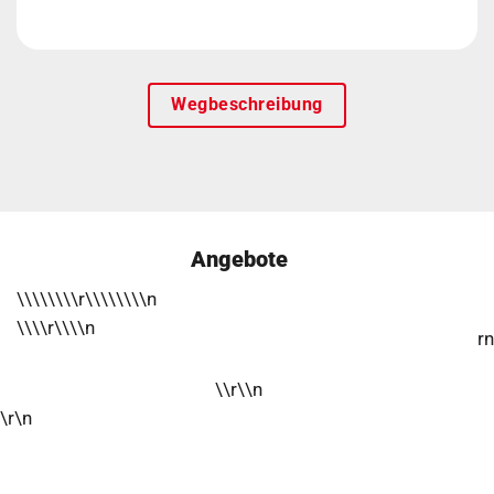
Wegbeschreibung
Angebote
\\\\\\\\r\\\\\\\\n
\\\\r\\\\n
rn
\\r\\n
\r\n