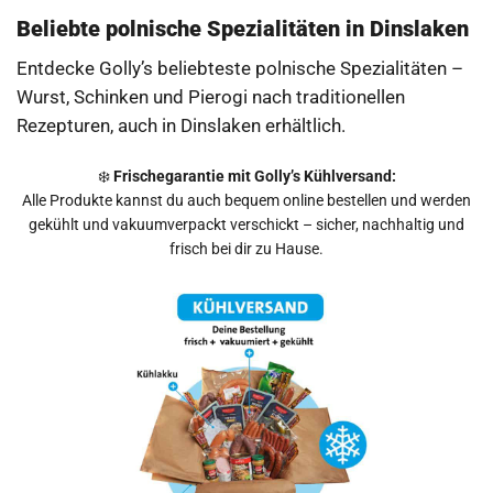
46149
Oberhausen
Beliebte polnische Spezialitäten in Dinslaken
Alsfeld
Entdecke Golly’s beliebteste polnische Spezialitäten –
Verkaufszeiten
Wurst, Schinken und Pierogi nach traditionellen
Freitag: 15:10 - 15:30 Uhr
Rezepturen, auch in Dinslaken erhältlich.
Angebote
Route
❄️
Frischegarantie mit Golly’s Kühlversand:
Alle Produkte kannst du auch bequem online bestellen und werden
gekühlt und vakuumverpackt verschickt – sicher, nachhaltig und
Lüneburger Str. 8-10
frisch bei dir zu Hause.
47167
Duisburg
Neumühl
Verkaufszeiten
Donnerstag: 16:45 - 17:00 Uhr
Angebote
Route
Rügenstr. 26