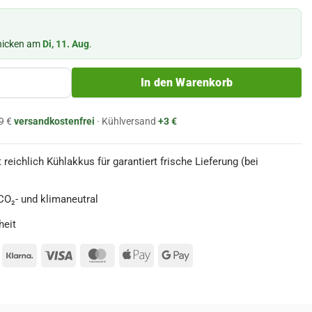
chicken am
Di, 11. Aug
.
50g - Winiary Menge
In den Warenkorb
9 €
versandkostenfrei
· Kühlversand
+3 €
 reichlich Kühlakkus für garantiert frische Lieferung (bei
O₂- und klimaneutral
heit
ayPal
Klarna
Visa
MasterCard
Apple
Google
Pay
Pay