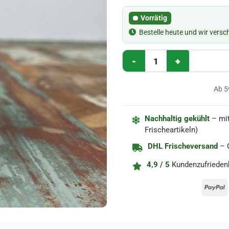
Vorrätig
Bestelle heute und wir vers
Sos tatarski // Tatarensoße 2
Ab 5
Nachhaltig gekühlt
– mit
Frischeartikeln)
DHL Frischeversand
– C
4,9 / 5
Kundenzufrieden
P