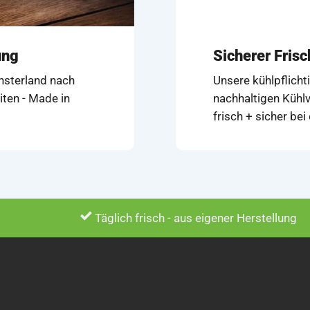
ung
Sicherer Fris
ünsterland nach
Unsere kühlpflicht
iten - Made in
nachhaltigen Kühlv
frisch + sicher be
Täglich frisch - aus eigener Herstellung