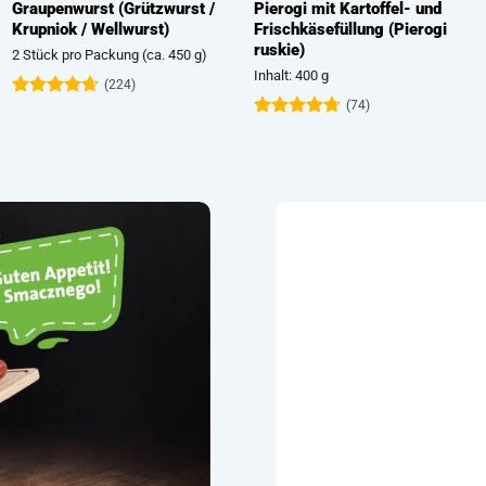
Semmelwurst – Żymlok
Sonntagskrakauer
(Helle Wellwurst)
6 Stück pro Packung (ca. 590 g)
2 Stück pro Packung (ca. 460 g)
(129)
(139)
Bewertet
mit
4.88
Bewertet
von 5
mit
4.84
von 5