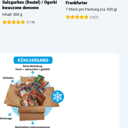
Prince Polo Classic Packung
Kabanos
367,5g (21 x 17,5 g)
4 Stück pro Packung (ca. 400 g)
Inhalt: 367 g
(100)
(51)
Bewertet
mit
4.76
Bewertet
von 5
mit
5
von
5