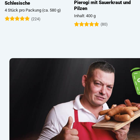
Pierogi mit Fleischfüllung
Bierknacker
Inhalt: 400 g
10 Stück pro Packung (ca. 400 g)
(66)
(185)
Bewertet
Bewertet
mit
4.79
mit
4.92
von 5
von 5