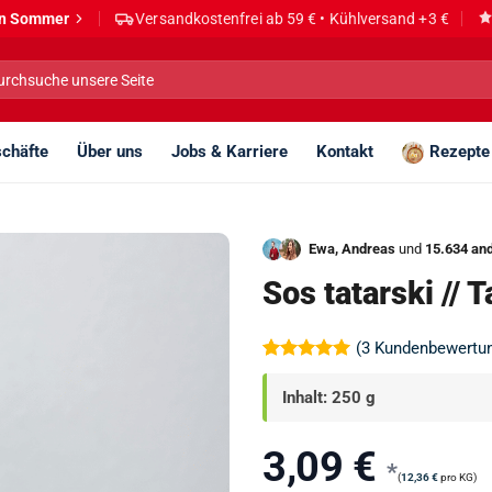
den Sommer
Versandkostenfrei ab 59 € • Kühlversand +3 €
he
h:
chäfte
Über uns
Jobs & Karriere
Kontakt
Rezepte
Ewa, Andreas
und
15.634 an
Sos tatarski //
(
3
Kundenbewertu
Bewertet
3
mit
5
von
Inhalt: 250 g
5, basierend
auf
Kundenbewertungen
3,09
€
*
(
12,36
€
pro KG)