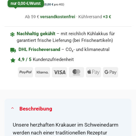
nur
0,00
€
/Wurst
(
0,00
€
pro KG)
Ab 59 €
versandkostenfrei
· Kühlversand
+3 €
Nachhaltig gekühlt
– mit reichlich Kühlakkus für
garantiert frische Lieferung (bei Frischeartikeln)
DHL Frischeversand
– CO₂- und klimaneutral
4,9 / 5
Kundenzufriedenheit
PayPal
Klarna
Visa
MasterCard
Apple
Google
Pay
Pay
Beschreibung
Unsere herzhaften Krakauer im Schweinedarm
werden nach einer traditionellen Rezeptur