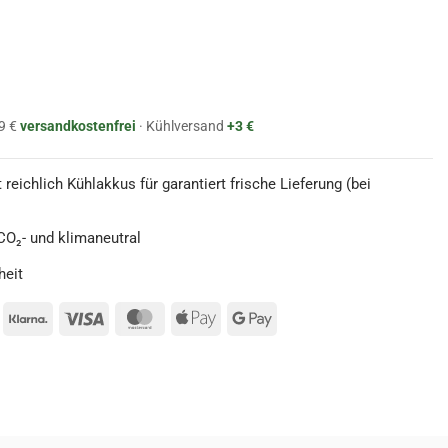
9 €
versandkostenfrei
· Kühlversand
+3 €
 reichlich Kühlakkus für garantiert frische Lieferung (bei
O₂- und klimaneutral
heit
ayPal
Klarna
Visa
MasterCard
Apple
Google
Pay
Pay