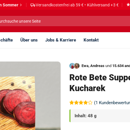
den Sommer
Versandkostenfrei ab 59 € • Kühlversand +3 €
he
h:
chäfte
Über uns
Jobs & Karriere
Kontakt
Ewa, Andreas
und
15.634 an
Rote Bete Supp
Kucharek
(
1
Kundenbewertu
Bewertet
1
mit
4
Inhalt: 48 g
von 5,
basierend
auf