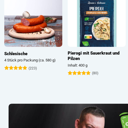
Pierogi mit Sauerkraut und
Schlesische
Pilzen
4 Stück pro Packung (ca. 580 g)
Inhalt: 400 g
(223)
(80)
Bewertet
mit
4.93
Bewertet
von 5
mit
4.74
von 5