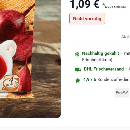
1,09
€
Kundenbewertung
*
(
22,71
€
pro KG)
Nicht vorrätig
Ab 5
Nachhaltig gekühlt
– mit
Frischeartikeln)
DHL Frischeversand
– C
4,9 / 5
Kundenzufrieden
P