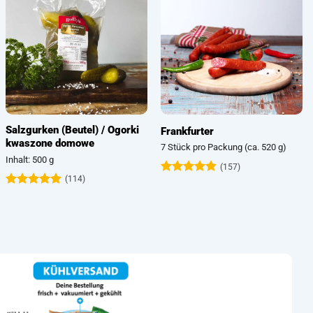
Salzgurken (Beutel) / Ogorki
Frankfurter
kwaszone domowe
7 Stück pro Packung (ca. 520 g)
Inhalt: 500 g
(157)
(114)
Bewertet
mit
4.81
Bewertet
von 5
mit
4.89
von 5