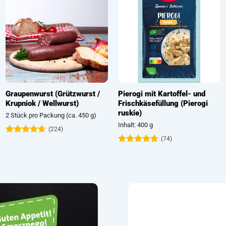
Graupenwurst (Grützwurst /
Pierogi mit Kartoffel- und
Krupniok / Wellwurst)
Frischkäsefüllung (Pierogi
ruskie)
2 Stück pro Packung (ca. 450 g)
Inhalt: 400 g
(224)
(74)
Bewertet
mit
4.63
Bewertet
von 5
mit
4.72
von 5