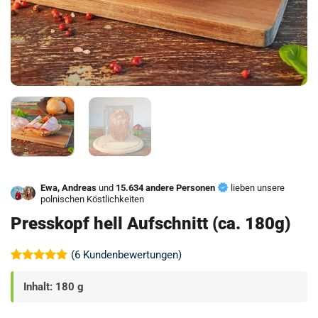
Ewa, Andreas
und
15.634 andere Personen
lieben unsere
polnischen Köstlichkeiten
Presskopf hell Aufschnitt (ca. 180g)
(
6
Kundenbewertungen)
Bewertet
6
mit
5
von
Inhalt: 180 g
5, basierend
auf
Kundenbewertungen