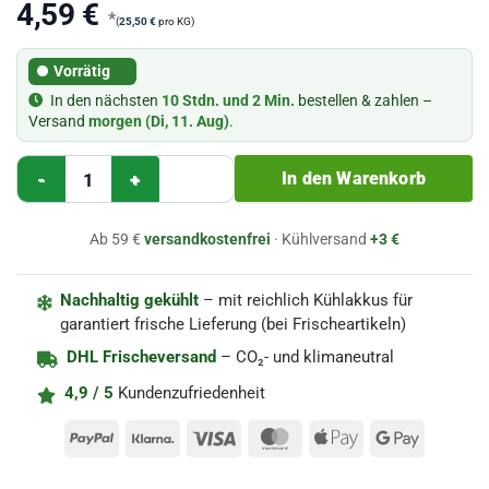
4,59
€
*
(
25,50
€
pro KG)
Vorrätig
In den nächsten
10 Stdn. und 2 Min.
bestellen & zahlen –
Versand
morgen (Di, 11. Aug)
.
Presskopf hell Aufschnitt (ca. 180g) Menge
In den Warenkorb
Ab 59 €
versandkostenfrei
· Kühlversand
+3 €
Nachhaltig gekühlt
– mit reichlich Kühlakkus für
garantiert frische Lieferung (bei Frischeartikeln)
DHL Frischeversand
– CO₂- und klimaneutral
4,9 / 5
Kundenzufriedenheit
PayPal
Klarna
Visa
MasterCard
Apple
Google
Pay
Pay