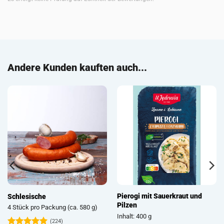
Andere Kunden kauften auch...
und
Graupenwurst (Grützwurst /
Pierogi mit Kartoffel- und
Krupniok / Wellwurst)
Frischkäsefüllung (Pierog
ruskie)
2 Stück pro Packung (ca. 450 g)