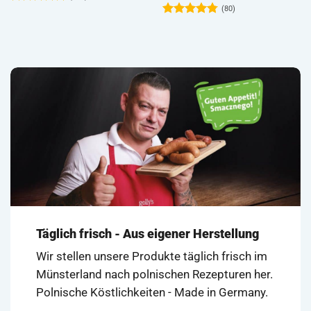
Inhalt: 400 g
(224)
(74)
Bewertet
mit
4.63
Bewertet
von 5
mit
4.72
von 5
Täglich frisch - Aus eigener Herstellung
Wir stellen unsere Produkte täglich frisch im
Münsterland nach polnischen Rezepturen her.
Polnische Köstlichkeiten - Made in Germany.