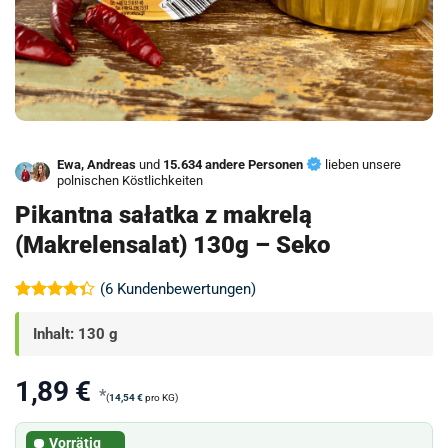
Ewa, Andreas
und
15.634 andere Personen
lieben unsere
polnischen Köstlichkeiten
Pikantna sałatka z makrelą
(Makrelensalat) 130g – Seko
(
6
Kundenbewertungen)
Bewertet
6
mit
4.33
Inhalt: 130 g
von 5,
basierend
auf
1,89
€
Kundenbewertungen
*
(
14,54
€
pro KG)
Vorrätig