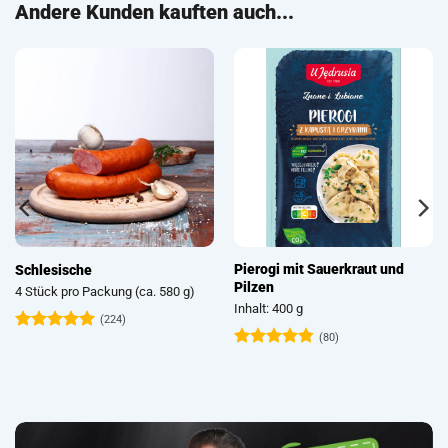
Andere Kunden kauften auch...
Pierogi mit Sauerkraut und
Graupenwurst (Grützwurst /
Pilzen
Krupniok / Wellwurst)
)
Inhalt: 400 g
2 Stück pro Packung (ca. 450 g)
(80)
(224)
Bewertet
Bewertet
mit
4.74
mit
4.63
von 5
von 5