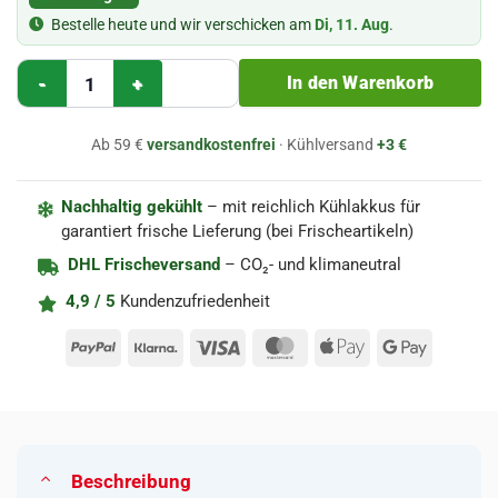
Bestelle heute und wir verschicken am
Di, 11. Aug
.
Pikantna sałatka z makrelą (Makrelensalat) 130g - Seko Menge
In den Warenkorb
Ab 59 €
versandkostenfrei
· Kühlversand
+3 €
Nachhaltig gekühlt
– mit reichlich Kühlakkus für
garantiert frische Lieferung (bei Frischeartikeln)
DHL Frischeversand
– CO₂- und klimaneutral
4,9 / 5
Kundenzufriedenheit
PayPal
Klarna
Visa
MasterCard
Apple
Google
Pay
Pay
Beschreibung