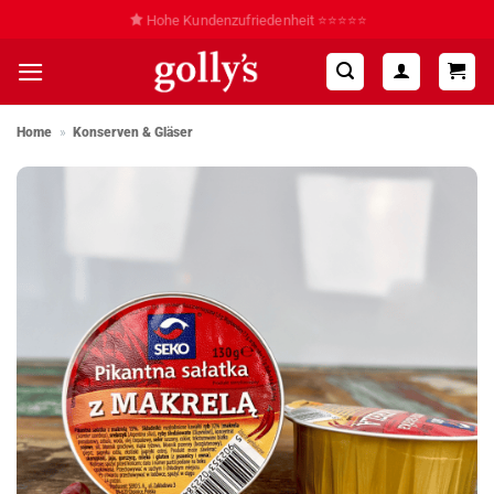
Zum
Hohe Kundenzufriedenheit ⭐⭐⭐⭐⭐
Inhalt
springen
Home
»
Konserven & Gläser