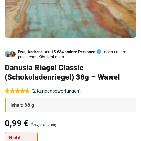
Ewa, Andreas
und
15.634 andere Personen
lieben unsere
polnischen Köstlichkeiten
Danusia Riegel Classic
(Schokoladenriegel) 38g – Wawel
(
2
Kundenbewertungen)
Bewertet
2
mit
4.5
Inhalt: 38 g
von 5,
basierend
auf
0,99
€
Kundenbewertungen
*
(
26,05
€
pro KG)
Nicht