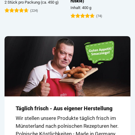
ruskie)
2 Stück pro Packung (ca. 450 g)
Inhalt: 400 g
(224)
(74)
Bewertet
mit
4.63
Bewertet
von 5
mit
4.72
von 5
Täglich frisch - Aus eigener Herstellung
Wir stellen unsere Produkte täglich frisch im
Münsterland nach polnischen Rezepturen her.
Polnische Köstlichkeiten - Made in Germany.