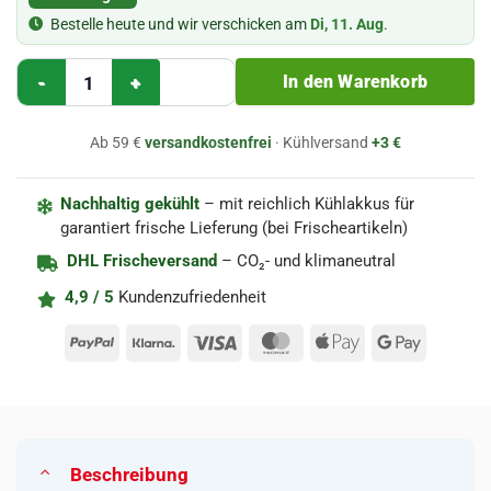
Bestelle heute und wir verschicken am
Di, 11. Aug
.
Buraczek obiadowy // Rote Bete 900g - golly's Menge
In den Warenkorb
Ab 59 €
versandkostenfrei
· Kühlversand
+3 €
Nachhaltig gekühlt
– mit reichlich Kühlakkus für
garantiert frische Lieferung (bei Frischeartikeln)
DHL Frischeversand
– CO₂- und klimaneutral
4,9 / 5
Kundenzufriedenheit
PayPal
Klarna
Visa
MasterCard
Apple
Google
Pay
Pay
Beschreibung