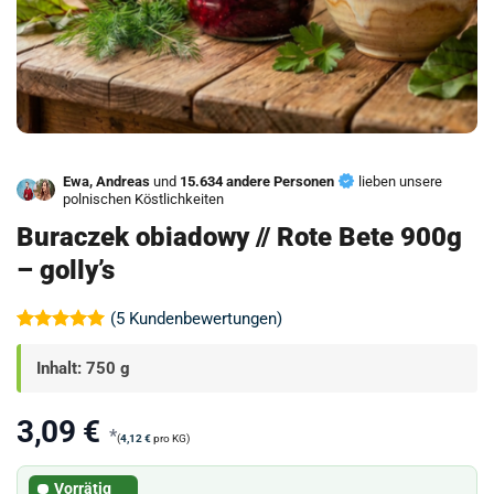
Ewa, Andreas
und
15.634 andere Personen
lieben unsere
polnischen Köstlichkeiten
Buraczek obiadowy // Rote Bete 900g
– golly’s
(
5
Kundenbewertungen)
Bewertet
5
mit
5
von
Inhalt: 750 g
5, basierend
auf
Kundenbewertungen
3,09
€
*
(
4,12
€
pro KG)
Vorrätig