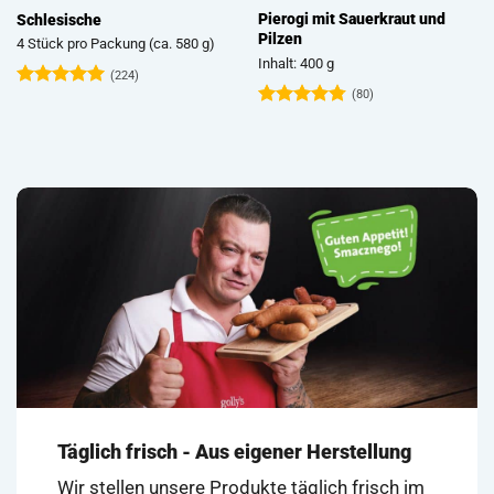
Pierogi mit Sauerkraut und
Schlesische
Pilzen
4 Stück pro Packung (ca. 580 g)
Inhalt: 400 g
(224)
(80)
Bewertet
mit
4.93
Bewertet
von 5
mit
4.74
von 5
Täglich frisch - Aus eigener Herstellung
Wir stellen unsere Produkte täglich frisch im