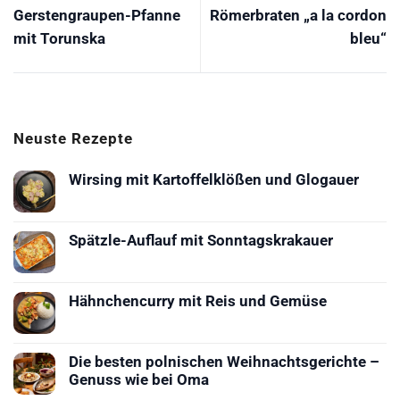
Gerstengraupen-Pfanne
Römerbraten „a la cordon
mit Torunska
bleu“
Neuste Rezepte
Wirsing mit Kartoffelklößen und Glogauer
Keine
Kommentare
zu
Wirsing
Spätzle-Auflauf mit Sonntagskrakauer
mit
Keine
Kartoffelklößen
Kommentare
und
zu
Glogauer
Spätzle-
Hähnchencurry mit Reis und Gemüse
Auflauf
Keine
mit
Kommentare
Sonntagskrakauer
zu
Hähnchencurry
Die besten polnischen Weihnachtsgerichte –
mit
Genuss wie bei Oma
Reis
und
Keine