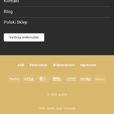
Kontakt
Blog
Polski Sklep
Vertrag widerrufen
AGB
Datenschutz
Widerrufsrecht
Impressum
PayPal
Visa
MasterCard
Rechung
Sofort
Sepa
Klar
© 2026 golly's
*inkl. MwSt., zzgl.
Versand