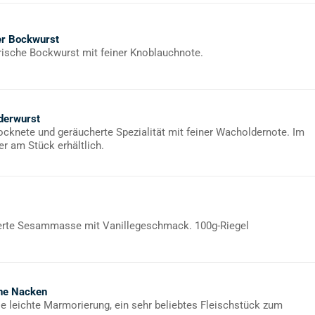
er Bockwurst
rische Bockwurst mit feiner Knoblauchnote.
derwurst
rocknete und geräucherte Spezialität mit feiner Wacholdernote. Im
er am Stück erhältlich.
rte Sesammasse mit Vanillegeschmack. 100g-Riegel
ne Nacken
ie leichte Marmorierung, ein sehr beliebtes Fleischstück zum