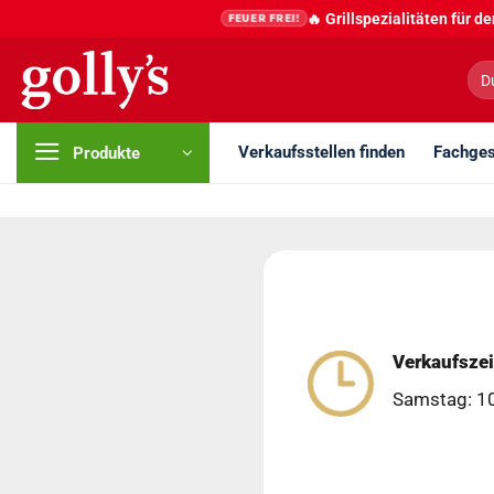
Zum
🔥 Grillspezialitäten für 
FEUER FREI!
Inhalt
springen
Suc
nac
Verkaufsstellen finden
Fachges
Produkte
Verkaufszei
Samstag: 10