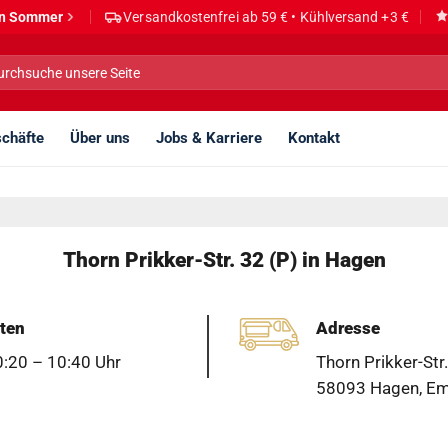
den Sommer
Versandkostenfrei ab 59 € • Kühlversand +3 €
he
h:
chäfte
Über uns
Jobs & Karriere
Kontakt
Thorn Prikker-Str. 32 (P) in Hagen
ten
Adresse
:20 – 10:40 Uhr
Thorn Prikker-Str.
58093 Hagen, Em