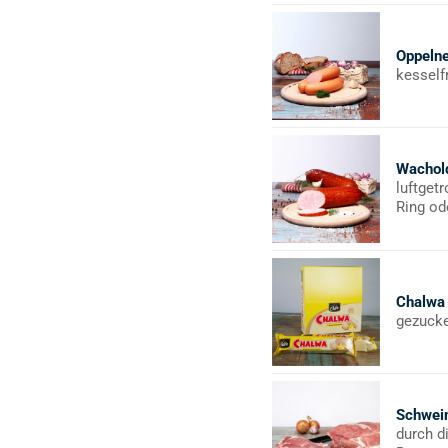
Oppeln
kesself
Wachol
luftget
Ring od
Chalwa
gezucke
Schwei
durch d