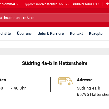
den Sommer
Versandkostenfrei ab 59 € • Kühlversand +3 €
he
h:
chäfte
Über uns
Jobs & Karriere
Kontakt
Rezepte
Südring 4a-b in Hattersheim
ten
Adresse
30 – 17:40 Uhr
Südring 4a-b
65795 Hattershe