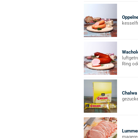
Oppeln
kesself
Wachol
luftget
Ring od
Chalwa
gezucke
Lummer
magere