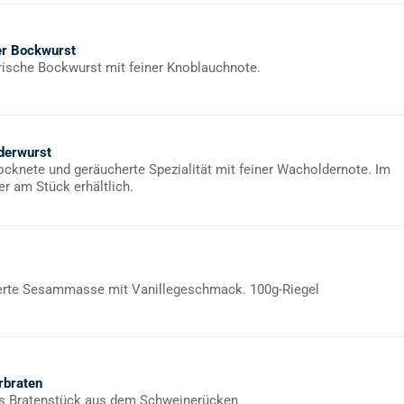
er Bockwurst
rische Bockwurst mit feiner Knoblauchnote.
derwurst
rocknete und geräucherte Spezialität mit feiner Wacholdernote. Im
er am Stück erhältlich.
rte Sesammasse mit Vanillegeschmack. 100g-Riegel
braten
s Bratenstück aus dem Schweinerücken