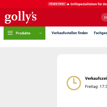
Zum
🔥 Grillspezialitäten für 
FEUER FREI!
Inhalt
springen
Suc
nac
Verkaufsstellen finden
Fachges
Produkte
Verkaufszei
Freitag: 17: