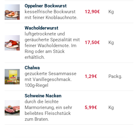
Oppelner Bockwurst
kesselfrische Bockwurst
12,90€
Kg
mit feiner Knoblauchnote.
Wacholderwurst
luftgetrocknete und
geräucherte Spezialität mit
17,50€
Kg
feiner Wacholdernote. Im
Ring oder am Stück
erhältlich.
Chalwa
gezuckerte Sesammasse
1,29€
Packg.
mit Vanillegeschmack.
100g-Riegel
Schweine Nacken
durch die leichte
Marmorierung, ein sehr
5,99€
Kg
beliebtes Fleischstück
zum Braten.