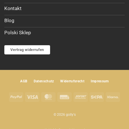
Kontakt
Blog
Polski Sklep
Vertrag widerrufen
AGB
Datenschutz
Widerrufsrecht
Impressum
PayPal
Visa
MasterCard
Rechung
Sofort
Sepa
Klar
© 2026 golly's