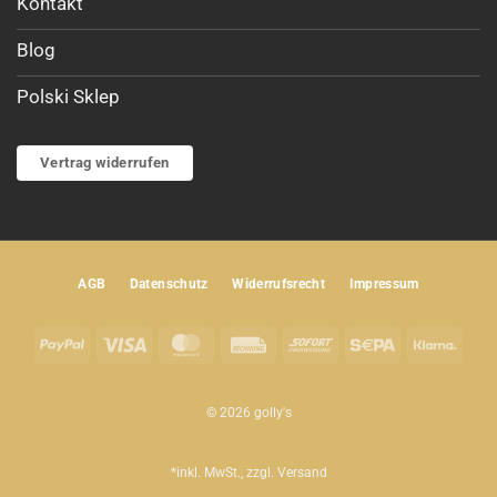
Kontakt
Blog
Polski Sklep
Vertrag widerrufen
AGB
Datenschutz
Widerrufsrecht
Impressum
PayPal
Visa
MasterCard
Rechung
Sofort
Sepa
Klar
© 2026 golly's
*inkl. MwSt., zzgl.
Versand