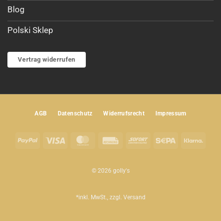
Blog
Polski Sklep
Vertrag widerrufen
AGB
Datenschutz
Widerrufsrecht
Impressum
PayPal
Visa
MasterCard
Rechung
Sofort
Sepa
Klar
© 2026 golly's
*inkl. MwSt., zzgl.
Versand