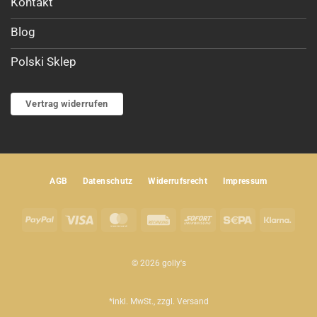
Kontakt
Blog
Polski Sklep
Vertrag widerrufen
AGB
Datenschutz
Widerrufsrecht
Impressum
PayPal
Visa
MasterCard
Rechung
Sofort
Sepa
Klar
© 2026 golly's
*inkl. MwSt., zzgl.
Versand