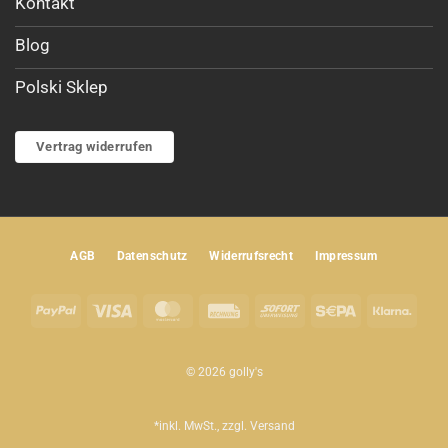
Kontakt
Blog
Polski Sklep
Vertrag widerrufen
AGB
Datenschutz
Widerrufsrecht
Impressum
PayPal
Visa
MasterCard
Rechung
Sofort
Sepa
Klar
© 2026 golly's
*inkl. MwSt., zzgl.
Versand