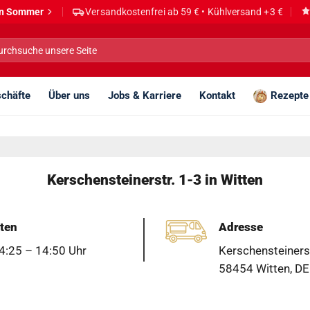
den Sommer
Versandkostenfrei ab 59 € • Kühlversand +3 €
he
h:
chäfte
Über uns
Jobs & Karriere
Kontakt
Rezepte
Kerschensteinerstr. 1-3 in Witten
ten
Adresse
4:25 – 14:50 Uhr
Kerschensteinerst
58454 Witten, DE