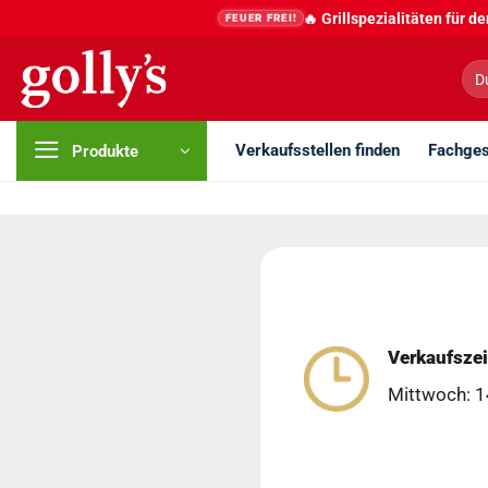
Zum
🔥 Grillspezialitäten für 
FEUER FREI!
Inhalt
springen
Suc
nac
Verkaufsstellen finden
Fachges
Produkte
Verkaufszei
Mittwoch: 1