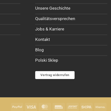
Unsere Geschichte
Qualitätsversprechen
Jobs & Karriere
Kontakt
Blog
Polski Sklep
Vertrag widerrufen
PayPal
Visa
MasterCard
Rechung
Sofort
Sepa
Kla