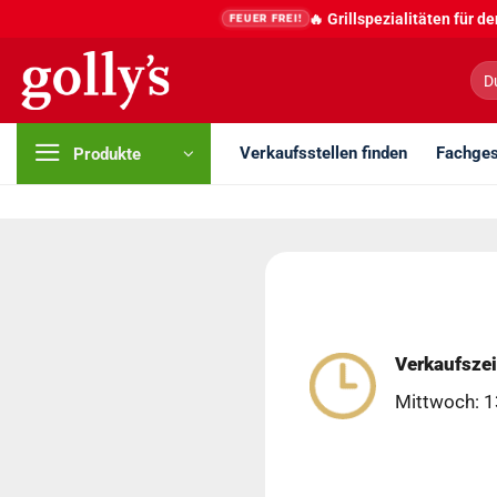
Zum
🔥 Grillspezialitäten für 
FEUER FREI!
Inhalt
springen
Suc
nac
Verkaufsstellen finden
Fachges
Produkte
Verkaufszei
Mittwoch: 1