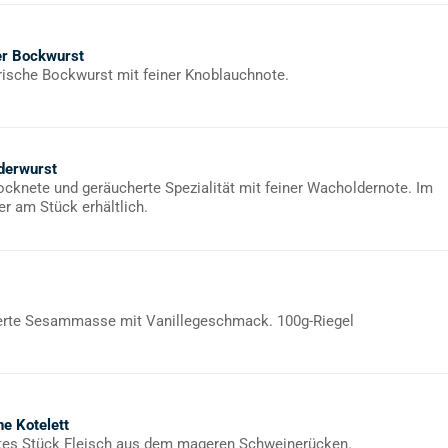
er Bockwurst
rische Bockwurst mit feiner Knoblauchnote.
derwurst
rocknete und geräucherte Spezialität mit feiner Wacholdernote. Im
er am Stück erhältlich.
rte Sesammasse mit Vanillegeschmack. 100g-Riegel
e Kotelett
tes Stück Fleisch aus dem mageren Schweinerücken.