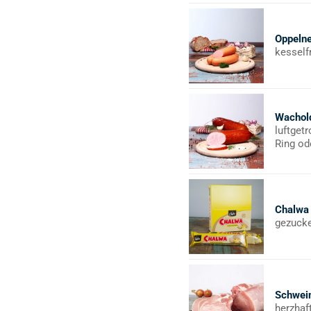
Oppeln
kesself
Wachol
luftget
Ring od
Chalwa
gezucke
Schwein
herzhaf