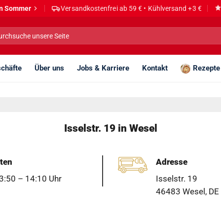
den Sommer
Versandkostenfrei ab 59 € • Kühlversand +3 €
he
h:
chäfte
Über uns
Jobs & Karriere
Kontakt
Rezepte
Isselstr. 19 in Wesel
ten
Adresse
3:50 – 14:10 Uhr
Isselstr. 19
46483 Wesel, DE