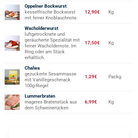
Oppelner Bockwurst
kesselfrische Bockwurst
12,90€
Kg
mit feiner Knoblauchnote.
Wacholderwurst
luftgetrocknete und
geräucherte Spezialität mit
17,50€
Kg
feiner Wacholdernote. Im
Ring oder am Stück
erhältlich.
Chalwa
gezuckerte Sesammasse
1,29€
Packg.
mit Vanillegeschmack.
100g-Riegel
Lummerbraten
mageres Bratenstück aus
6,99€
Kg
dem Schweinerücken