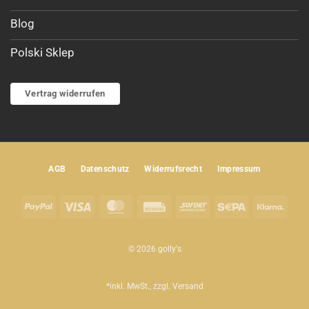
Blog
Polski Sklep
Vertrag widerrufen
AGB
Datenschutz
Widerrufsrecht
Impressum
PayPal
Visa
MasterCard
Rechung
Sofort
Sepa
Klar
© 2026 golly's
*inkl. MwSt., zzgl.
Versand