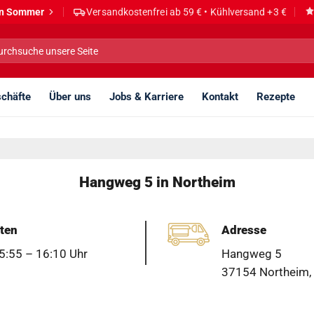
den Sommer
Versandkostenfrei ab 59 € • Kühlversand +3 €
he
h:
chäfte
Über uns
Jobs & Karriere
Kontakt
Rezepte
Hangweg 5 in Northeim
ten
Adresse
5:55 – 16:10 Uhr
Hangweg 5
37154 Northeim,