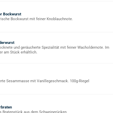
er Bockwurst
rische Bockwurst mit feiner Knoblauchnote.
derwurst
rocknete und geräucherte Spezialität mit feiner Wacholdernote. Im
er am Stück erhältlich.
rte Sesammasse mit Vanillegeschmack. 100g-Riegel
braten
s Bratenstück aus dem Schweinerücken