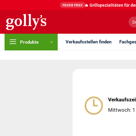
Zum
🔥 Grillspezialitäten für 
FEUER FREI!
Inhalt
springen
Suc
nac
Verkaufsstellen finden
Fachges
Produkte
Verkaufszei
Mittwoch: 1