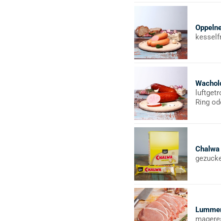
Oppeln
kesself
Wachol
luftget
Ring od
Chalwa
gezucke
Lummer
magere