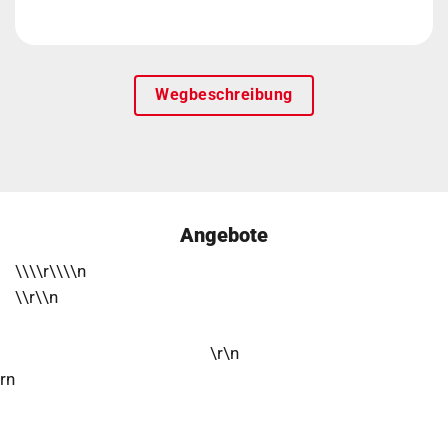
Wegbeschreibung
Angebote
\\\\r\\\\n
\\r\\n
\r\n
rn