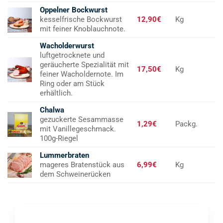
Oppelner Bockwurst
kesselfrische Bockwurst
12,90€
Kg
mit feiner Knoblauchnote.
Wacholderwurst
luftgetrocknete und
geräucherte Spezialität mit
17,50€
Kg
feiner Wacholdernote. Im
Ring oder am Stück
erhältlich.
Chalwa
gezuckerte Sesammasse
1,29€
Packg.
mit Vanillegeschmack.
100g-Riegel
Lummerbraten
mageres Bratenstück aus
6,99€
Kg
dem Schweinerücken