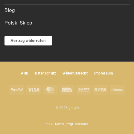
Blog
Polski Sklep
Vertrag widerrufen
AGB
Datenschutz
Widerrufsrecht
Impressum
PayPal
Visa
MasterCard
Rechung
Sofort
Sepa
Klar
© 2026 golly's
*inkl. MwSt., zzgl.
Versand