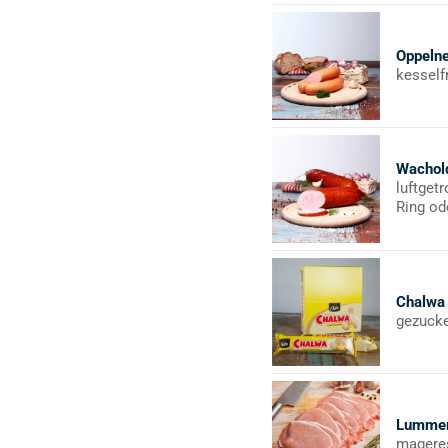
Oppeln
kesself
Wachol
luftget
Ring od
Chalwa
gezucke
Lummer
magere