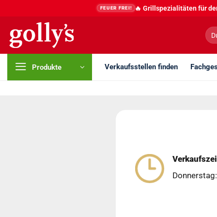
Zum
🔥 Grillspezialitäten für 
FEUER FREI!
Inhalt
springen
Suc
nac
Verkaufsstellen finden
Fachges
Produkte
Verkaufszei
Donnerstag: