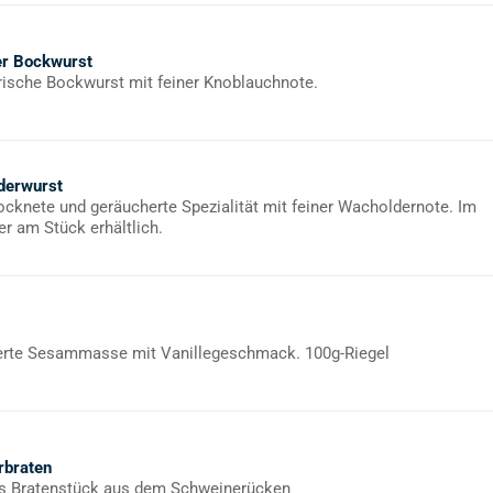
er Bockwurst
rische Bockwurst mit feiner Knoblauchnote.
derwurst
rocknete und geräucherte Spezialität mit feiner Wacholdernote. Im
er am Stück erhältlich.
rte Sesammasse mit Vanillegeschmack. 100g-Riegel
braten
s Bratenstück aus dem Schweinerücken