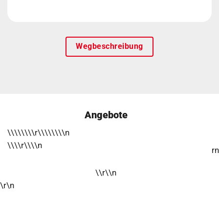
Wegbeschreibung
Angebote
\\\\\\\\r\\\\\\\\n
\\\\r\\\\n
rn
\\r\\n
\r\n