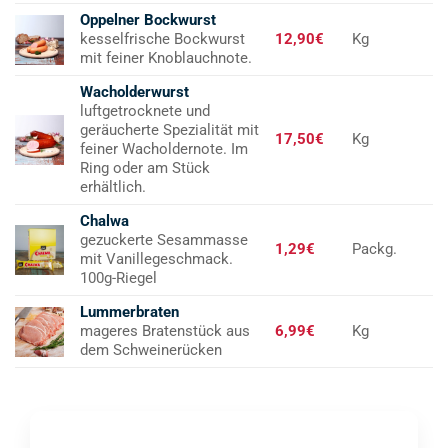
Oppelner Bockwurst
kesselfrische Bockwurst
12,90€
Kg
mit feiner Knoblauchnote.
Wacholderwurst
luftgetrocknete und
geräucherte Spezialität mit
17,50€
Kg
feiner Wacholdernote. Im
Ring oder am Stück
erhältlich.
Chalwa
gezuckerte Sesammasse
1,29€
Packg.
mit Vanillegeschmack.
100g-Riegel
Lummerbraten
mageres Bratenstück aus
6,99€
Kg
dem Schweinerücken