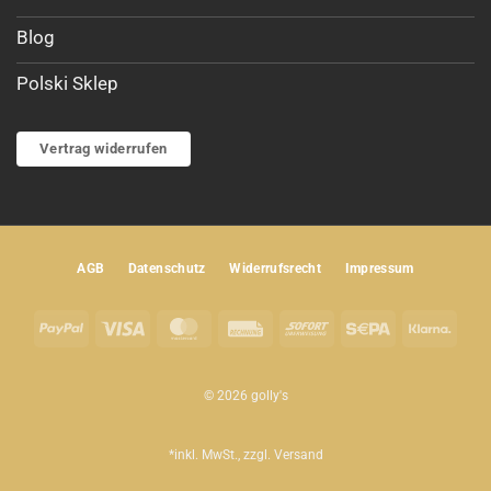
Blog
Polski Sklep
Vertrag widerrufen
AGB
Datenschutz
Widerrufsrecht
Impressum
PayPal
Visa
MasterCard
Rechung
Sofort
Sepa
Klar
© 2026 golly's
*inkl. MwSt., zzgl.
Versand