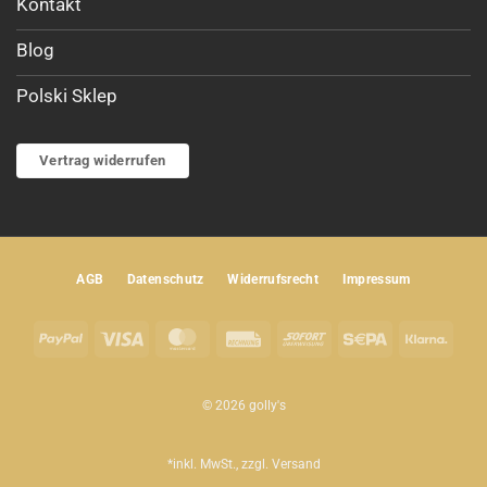
Kontakt
Blog
Polski Sklep
Vertrag widerrufen
AGB
Datenschutz
Widerrufsrecht
Impressum
PayPal
Visa
MasterCard
Rechung
Sofort
Sepa
Klar
© 2026 golly's
*inkl. MwSt., zzgl.
Versand