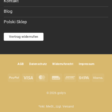
Kontakt
Blog
Polski Sklep
Vertrag widerrufen
AGB
Datenschutz
Widerrufsrecht
Impressum
PayPal
Visa
MasterCard
Rechung
Sofort
Sepa
Klar
© 2026 golly's
*inkl. MwSt., zzgl.
Versand