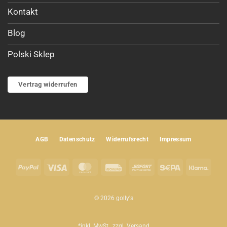
Kontakt
Blog
Polski Sklep
Vertrag widerrufen
AGB
Datenschutz
Widerrufsrecht
Impressum
PayPal
Visa
MasterCard
Rechung
Sofort
Sepa
Klar
© 2026 golly's
*inkl. MwSt., zzgl.
Versand