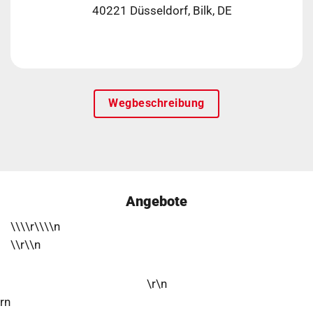
40221 Düsseldorf, Bilk, DE
Wegbeschreibung
Angebote
\\\\r\\\\n
\\r\\n
\r\n
rn