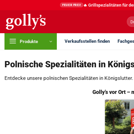
Zum
🔥 Grillspezialitäten für 
FEUER FREI!
Inhalt
springen
Suc
nac
Verkaufsstellen finden
Fachges
Produkte
Polnische Spezialitäten in Königs
Entdecke unsere polnischen Spezialitäten in Königslutter.
Golly’s vor Ort –