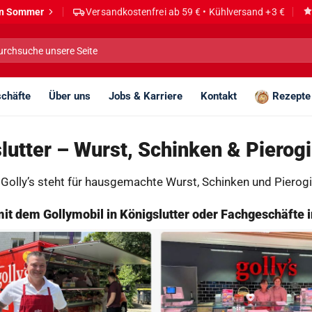
den Sommer
Versandkostenfrei ab 59 € • Kühlversand +3 €
he
h:
chäfte
Über uns
Jobs & Karriere
Kontakt
Rezepte
lutter – Wurst, Schinken & Pierogi
 Golly’s steht für hausgemachte Wurst, Schinken und Pierogi 
 mit dem Gollymobil in Königslutter oder Fachgeschäfte 