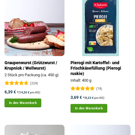
Graupenwurst (Grützwurst /
Pierogi mit Kartoffel- und
Krupniok / Wellwurst)
Frischkäsefüllung (Pierogi
ruskie)
2 Stück pro Packung (ca. 450 g)
Inhalt: 400 g
(224)
(74)
Bewertet
6,39
€
*
(
14,20
€
pro KG)
mit
4.63
Bewertet
3,69
€
*
(
9,23
€
pro KG)
von 5
mit
4.72
In den Warenkorb
von 5
In den Warenkorb