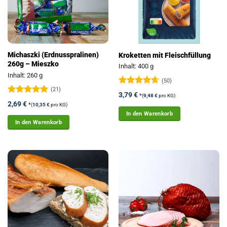
Michaszki (Erdnusspralinen)
Kroketten mit Fleischfüllung
260g – Mieszko
Inhalt: 400 g
Inhalt: 260 g
(50)
(21)
Bewertet
3,79
€
*
(
9,48
€
pro KG)
mit
4.64
Bewertet
2,69
€
*
(
10,35
€
pro KG)
von 5
mit
4.95
In den Warenkorb
von 5
In den Warenkorb