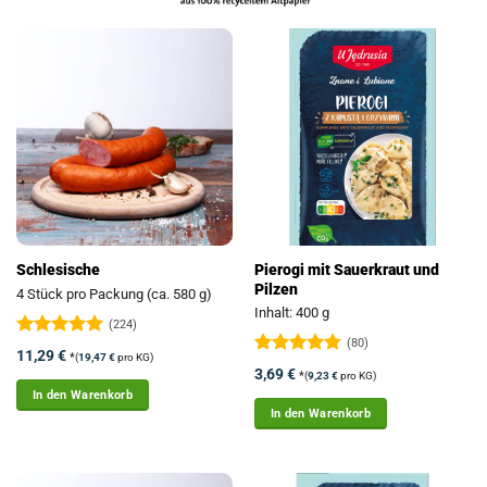
Pierogi mit Sauerkraut und
Schlesische
Pilzen
4 Stück pro Packung (ca. 580 g)
Inhalt: 400 g
(224)
(80)
Bewertet
11,29
€
*
(
19,47
€
pro KG)
mit
4.93
Bewertet
3,69
€
*
(
9,23
€
pro KG)
von 5
mit
4.74
In den Warenkorb
von 5
In den Warenkorb