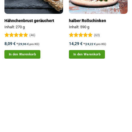
Hähnchenbrust geräuchert
halber Rollschinken
Inhalt: 270 g
Inhalt: 590 g
(46)
(63)
Bewertet
Bewertet
8,09
€
14,29
€
*
*
(
29,96
€
pro KG)
(
24,22
€
pro KG)
mit
4.93
mit
4.86
von 5
von 5
In den Warenkorb
In den Warenkorb
Instagram
gollys.de