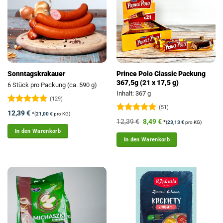
Prince Polo Classic Packung
Sonntagskrakauer
367,5g (21 x 17,5 g)
6 Stück pro Packung (ca. 590 g)
Inhalt: 367 g
(129)
(51)
Bewertet
12,39
€
*
(
21,00
€
pro KG)
mit
4.88
Bewertet
Ursprünglicher
Aktueller
12,39
€
8,49
€
*
(
23,13
€
pro KG)
von 5
mit
5
von
Preis
Preis
In den Warenkorb
5
war:
ist:
In den Warenkorb
12,39 €
8,49 €.