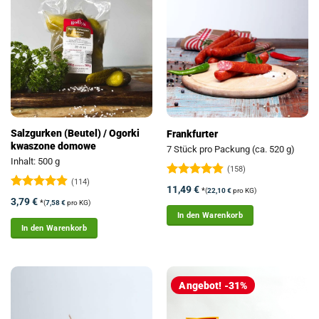
Salzgurken (Beutel) / Ogorki
Frankfurter
kwaszone domowe
7 Stück pro Packung (ca. 520 g)
Inhalt: 500 g
(158)
(114)
Bewertet
11,49
€
*
(
22,10
€
pro KG)
mit
4.81
Bewertet
3,79
€
*
(
7,58
€
pro KG)
von 5
mit
4.89
In den Warenkorb
von 5
In den Warenkorb
Angebot! -31%