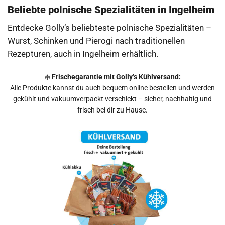
Beliebte polnische Spezialitäten in Ingelheim
65199
Wiesbaden
Entdecke Golly’s beliebteste polnische Spezialitäten –
Verkaufszeiten
Wurst, Schinken und Pierogi nach traditionellen
Donnerstag: 15:15 - 15:45 Uhr
Rezepturen, auch in Ingelheim erhältlich.
Angebote
Route
❄️
Frischegarantie mit Golly’s Kühlversand:
Alle Produkte kannst du auch bequem online bestellen und werden
gekühlt und vakuumverpackt verschickt – sicher, nachhaltig und
Föhrer Str. (Ecke Borkumerstr.)
frisch bei dir zu Hause.
65199
Wiesbaden
Verkaufszeiten
Donnerstag: 14:40 - 15:00 Uhr
Angebote
Route