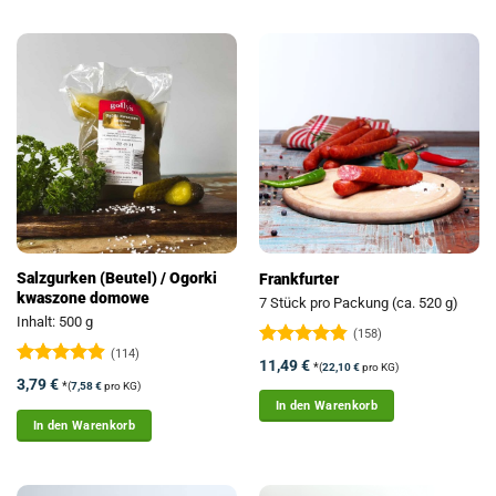
Salzgurken (Beutel) / Ogorki
Frankfurter
kwaszone domowe
7 Stück pro Packung (ca. 520 g)
Inhalt: 500 g
(158)
(114)
Bewertet
11,49
€
*
(
22,10
€
pro KG)
mit
4.81
Bewertet
3,79
€
*
(
7,58
€
pro KG)
von 5
mit
4.89
In den Warenkorb
von 5
In den Warenkorb