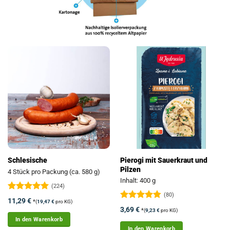
Pierogi mit Sauerkraut und
Schlesische
Pilzen
4 Stück pro Packung (ca. 580 g)
Inhalt: 400 g
(224)
(80)
Bewertet
11,29
€
*
(
19,47
€
pro KG)
mit
4.93
Bewertet
3,69
€
*
(
9,23
€
pro KG)
von 5
mit
4.74
In den Warenkorb
von 5
In den Warenkorb