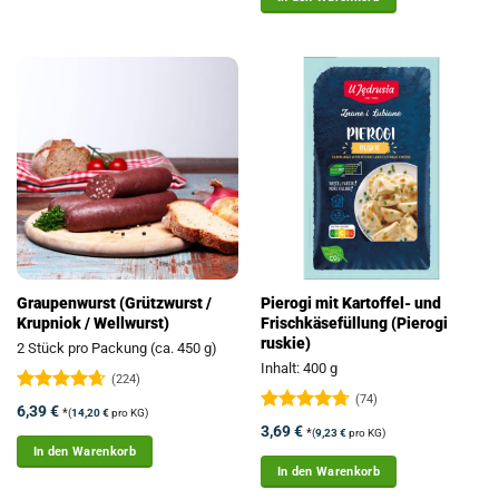
Graupenwurst (Grützwurst /
Pierogi mit Kartoffel- und
Krupniok / Wellwurst)
Frischkäsefüllung (Pierogi
ruskie)
2 Stück pro Packung (ca. 450 g)
Inhalt: 400 g
(224)
(74)
Bewertet
6,39
€
*
(
14,20
€
pro KG)
mit
4.63
Bewertet
3,69
€
*
(
9,23
€
pro KG)
von 5
mit
4.72
In den Warenkorb
von 5
In den Warenkorb