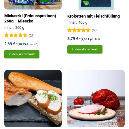
Michaszki (Erdnusspralinen)
Kroketten mit Fleischfüllung
260g – Mieszko
Inhalt: 400 g
Inhalt: 260 g
(50)
(21)
Bewertet
3,79
€
*
(
9,48
€
pro KG)
mit
4.64
Bewertet
2,69
€
*
(
10,35
€
pro KG)
von 5
mit
4.95
In den Warenkorb
von 5
In den Warenkorb