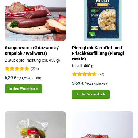
Graupenwurst (Grützwurst /
Pierogi mit Kartoffel- und
Krupniok / Wellwurst)
Frischkäsefüllung (Pierogi
ruskie)
2 Stück pro Packung (ca. 450 g)
Inhalt: 400 g
(224)
(74)
Bewertet
6,39
€
*
(
14,20
€
pro KG)
mit
4.63
Bewertet
3,69
€
*
(
9,23
€
pro KG)
von 5
mit
4.72
In den Warenkorb
von 5
In den Warenkorb