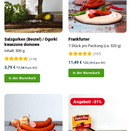
Salzgurken (Beutel) / Ogorki
Frankfurter
kwaszone domowe
7 Stück pro Packung (ca. 520 g)
Inhalt: 500 g
(157)
(114)
Bewertet
11,49
€
*
(
22,10
€
pro KG)
mit
4.81
Bewertet
3,79
€
*
(
7,58
€
pro KG)
von 5
mit
4.89
In den Warenkorb
von 5
In den Warenkorb
Angebot! -31%