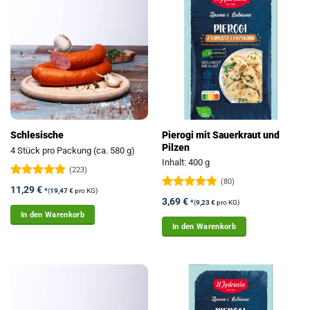
Pierogi mit Sauerkraut und
Schlesische
Pilzen
4 Stück pro Packung (ca. 580 g)
Inhalt: 400 g
(223)
(80)
Bewertet
11,29
€
*
(
19,47
€
pro KG)
mit
4.93
Bewertet
3,69
€
*
(
9,23
€
pro KG)
von 5
mit
4.74
In den Warenkorb
von 5
In den Warenkorb