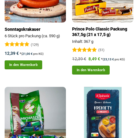
Prince Polo Classic Packung
Sonntagskrakauer
367,5g (21 x 17,5 g)
6 Stück pro Packung (ca. 590 g)
Inhalt: 367 g
(129)
(51)
Bewertet
12,39
€
*
(
21,00
€
pro KG)
mit
4.88
Bewertet
Ursprünglicher
Aktueller
12,39
€
8,49
€
*
(
23,13
€
pro KG)
von 5
mit
5
von
Preis
Preis
In den Warenkorb
5
war:
ist:
In den Warenkorb
12,39 €
8,49 €.