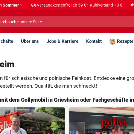
den Sommer
Versandkostenfrei ab 59 € • Kühlversand +3 €
he
h:
chäfte
Über uns
Jobs & Karriere
Kontakt
Rezepte
heim
n für schlesische und polnische Feinkost. Entdecke eine gr
estellt werden. Qualität, die man schmeckt!
– mit dem Gollymobil in Griesheim oder Fachgeschäfte i