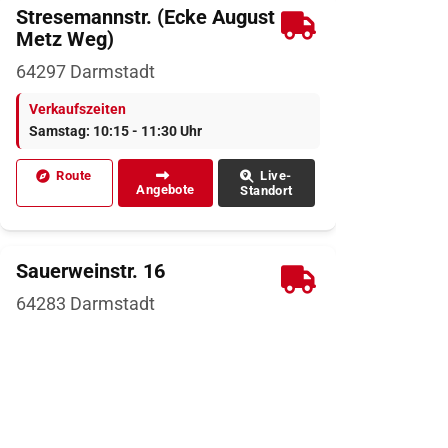
Stresemannstr. (Ecke August
Metz Weg)
64297
Darmstadt
Verkaufszeiten
Samstag: 10:15 - 11:30 Uhr
Route
Live-
Angebote
Standort
Sauerweinstr. 16
64283
Darmstadt
Verkaufszeiten
Samstag: 12:00 - 12:30 Uhr
Route
Live-
Angebote
Standort