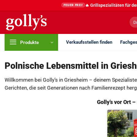
Zum
🔥 Grillspezialitäten für 
FEUER FREI!
Inhalt
springen
Suc
nac
Verkaufsstellen finden
Fachges
Produkte
Polnische Lebensmittel in Gries
Willkommen bei Golly’s in Griesheim – deinem Spezialiste
Gerichten, die seit Generationen nach Familienrezept herg
Golly’s vor Ort 